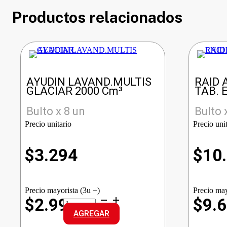
Productos relacionados
AYUDIN LAVAND.MULTIS
RAID 
GLACIAR 2000 Cm³
TAB. 
Bulto x 8 un
Bulto 
Precio unitario
Precio uni
$
3.294
$
10
Precio mayorista (3u +)
Precio may
AYUDIN
$2.994
$9.
LAVAND.MULTIS
AGREGAR
GLACIAR
cantidad