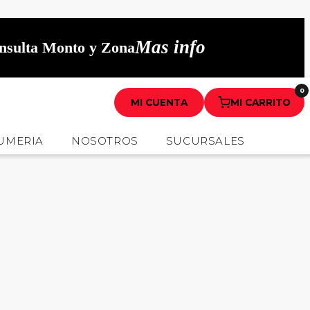
Mas info
onsulta Monto y Zona
0
MI CUENTA
MI CARRITO
UMERIA
NOSOTROS
SUCURSALES