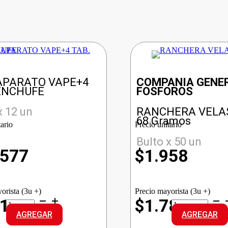
APARATO VAPE+4
COMPANIA GENER
ENCHUFE
FOSFOROS
x 12 un
RANCHERA VELA
68 Gramos
tario
Precio unitario
Bulto x 50 un
.577
$
1.958
orista (3u +)
Precio mayorista (3u +)
RAID
RANCHERA
616
$1.780
APARATO
VELAS
AGREGAR
AGREGAR
VAPE+4
4Und
TAB.
cantidad