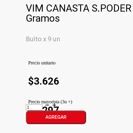
VIM CANASTA S.PODER 
Gramos
Bulto x 9 un
Precio unitario
$
3.626
Precio mayorista (3u +)
VIM
$3.297
CANASTA
S.PODER
AGREGAR
X
6
CITRUS