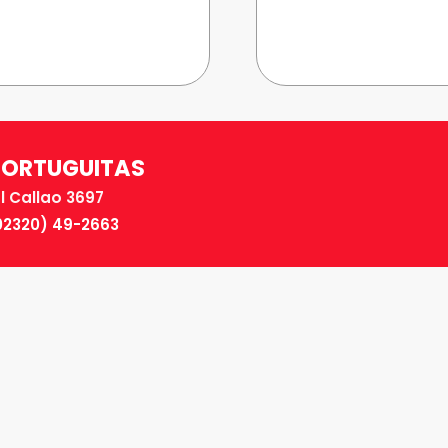
ENCHUFE
cantidad
TORTUGUITAS
El Callao 3697
02320) 49-2663