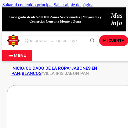
Saltar al contenido principal
Saltar al pie de página
Mas
Envío gratis desde $250.000 Zonas Seleccionadas | Mayoristas y
Comercios Consulta Monto y Zona
info
MI CUENTA
MENU
INICIO
/
CUIDADO DE LA ROPA
/
JABONES EN
PAN
/
BLANCOS
/
VILLA IRIS JABON PAN