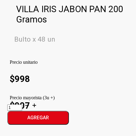
VILLA IRIS JABON PAN 200
Gramos
Bulto x 48 un
Precio unitario
$
998
Precio mayorista (3u +)
$907
VILLA
IRIS
JABON
AGREGAR
PAN
cantidad