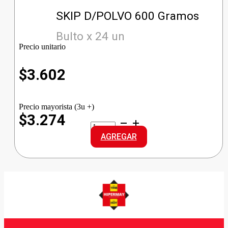
SKIP D/POLVO 600 Gramos
Bulto x 24 un
Precio unitario
$
3.602
Precio mayorista (3u +)
$3.274
SKIP
D/POLVO
AGREGAR
cantidad