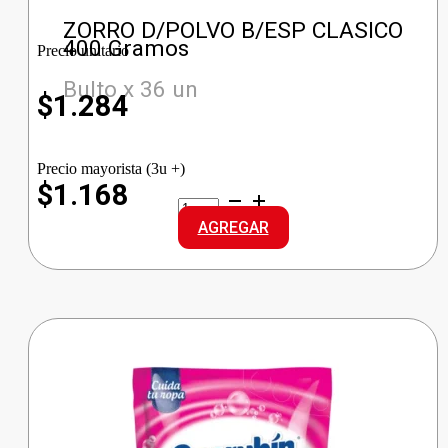
ZORRO D/POLVO B/ESP CLASICO
400 Gramos
Precio unitario
Bulto x 36 un
$
1.284
Precio mayorista (3u +)
$1.168
ZORRO
D/POLVO
AGREGAR
B/ESP
CLASICO
cantidad