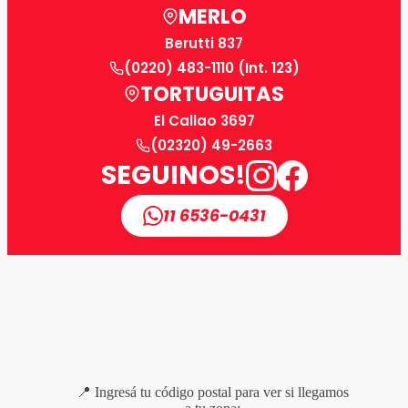
MERLO
Berutti 837
(0220) 483-1110 (Int. 123)
TORTUGUITAS
El Callao 3697
(02320) 49-2663
SEGUINOS!
11 6536-0431
📍 Ingresá tu código postal para ver si llegamos