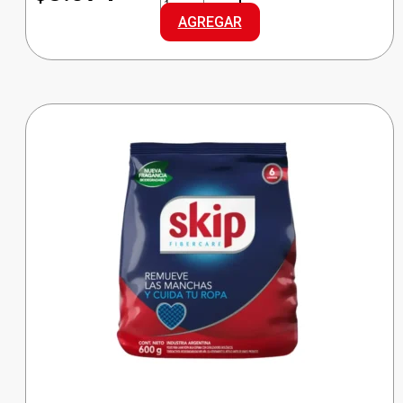
D/LIQUIDO
AGREGAR
DOY
PACK
cantidad