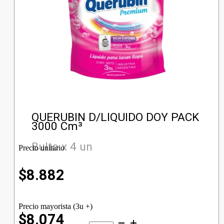
QUERUBIN D/LIQUIDO DOY PACK
3000 Cm³
Bulto x 4 un
Precio unitario
$
8.882
Precio mayorista (3u +)
$8.074
QUERUBIN