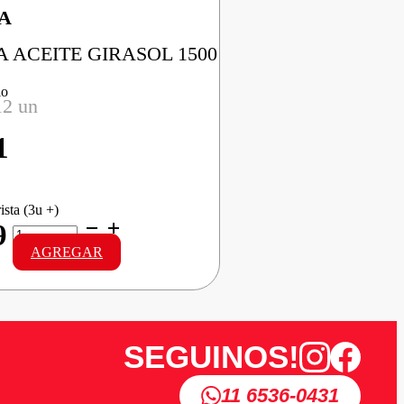
A
 ACEITE GIRASOL 1500
io
12 un
1
ista (3u +)
NATURA
9
ACEITE
AGREGAR
GIRASOL
cantidad
SEGUINOS!
11 6536-0431