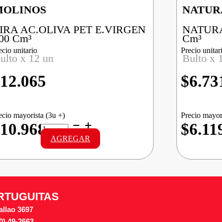
MOLINOS
NATUR
IRA AC.OLIVA PET E.VIRGEN
NATURA
00 Cm³
Cm³
ecio unitario
Precio unitar
ulto x 12 un
Bulto x 
12.065
$
6.73
ecio mayorista (3u +)
Precio mayor
LIRA
10.968
$6.11
AC.OLIVA
AGREGAR
PET
E.VIRGEN
cantidad
RTUGUITAS
allao 3697
0) 49-2663