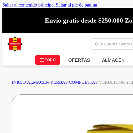
Saltar al contenido principal
Saltar al pie de página
Envío gratis desde $250.000 Z
OFERTAS
ALMACEN
TODO
INICIO
/
ALMACEN
/
YERBAS
/
COMPUESTAS
/
VERDEFLOR YE