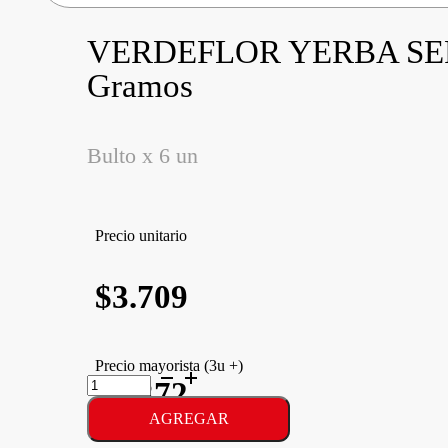
VERDEFLOR YERBA SE
Gramos
Bulto x 6 un
Precio unitario
$
3.709
Precio mayorista (3u +)
VERDEFLOR
$3.372
YERBA
SERRANA
AGREGAR
cantidad