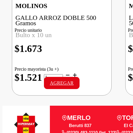
MOLINOS
GALLO ARROZ DOBLE 500
L
Gramos
5
Precio unitario
Pr
Bulto x 10 un
B
$
1.673
$
Precio mayorista (3u +)
Pr
GALLO
$1.521
$
ARROZ
AGREGAR
DOBLE
cantidad
MERLO
TO
Berutti 837
El C
(0220) 483-1110 (Int. 123)
(0232