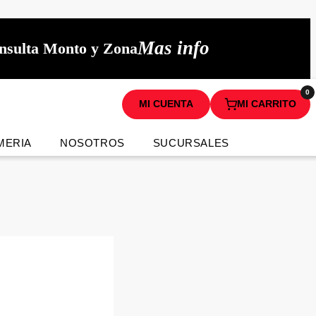
Mas info
onsulta Monto y Zona
0
MI CUENTA
MI CARRITO
MERIA
NOSOTROS
SUCURSALES