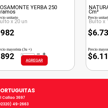
OSAMONTE YERBA 250
NATURA
ramos
Cm³
ecio unitario
Precio unitar
ulto x 20 un
Bulto x 
$
982
$
6.7
ecio mayorista (3u +)
Precio mayor
ROSAMONTE
$892
$6.1
YERBA
AGREGAR
cantidad
TORTUGUITAS
El Callao 3697
02320) 49-2663