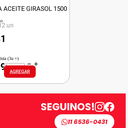
 ACEITE GIRASOL 1500
io
12 un
31
ista (3u +)
NATURA
19
ACEITE
AGREGAR
GIRASOL
cantidad
SEGUINOS!
11 6536-0431