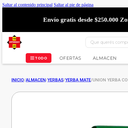
Saltar al contenido principal
Saltar al pie de página
Envío gratis desde $250.000 Z
OFERTAS
ALMACEN
TODO
INICIO
/
ALMACEN
/
YERBAS
/
YERBA MATE
/
UNION YERBA CO