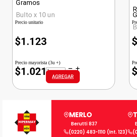
Gramos
R
Bulto x 10 un
G
Precio unitario
Pr
B
$
1.123
Precio mayorista (3u +)
Pr
GALLO
$1.021
ARROZ
AGREGAR
INTEGRAL
cantidad
MERLO
Berutti 837
(0220) 483-1110 (Int. 123)
(