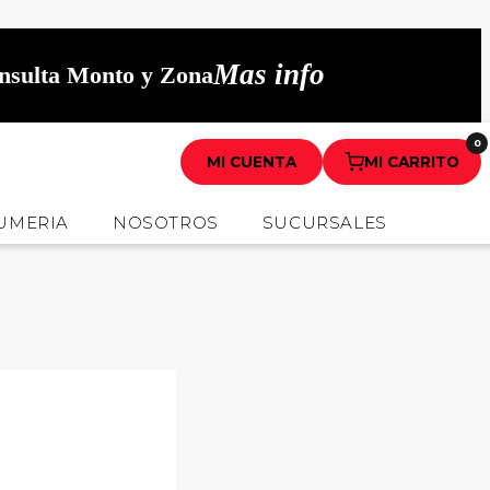
Mas info
onsulta Monto y Zona
0
MI CUENTA
MI CARRITO
UMERIA
NOSOTROS
SUCURSALES