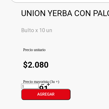
UNION YERBA CON PAL
Bulto x 10 un
Precio unitario
$
2.080
Precio mayorista (3u +)
UNION
$1.891
YERBA
CON
AGREGAR
PALO
cantidad