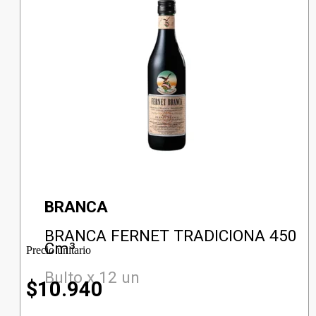
BRANCA
BRANCA FERNET TRADICIONA 450
Cm³
Precio unitario
Bulto x 12 un
$
10.940