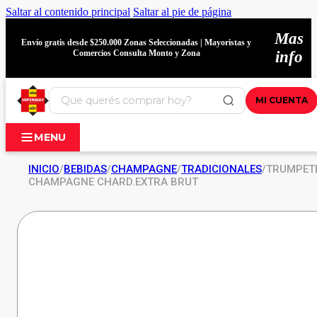
Saltar al contenido principal
Saltar al pie de página
Mas
Envío gratis desde $250.000 Zonas Seleccionadas | Mayoristas y
Comercios Consulta Monto y Zona
info
MI CUENTA
MENU
INICIO
/
BEBIDAS
/
CHAMPAGNE
/
TRADICIONALES
/
TRUMPET
CHAMPAGNE CHARD.EXTRA BRUT