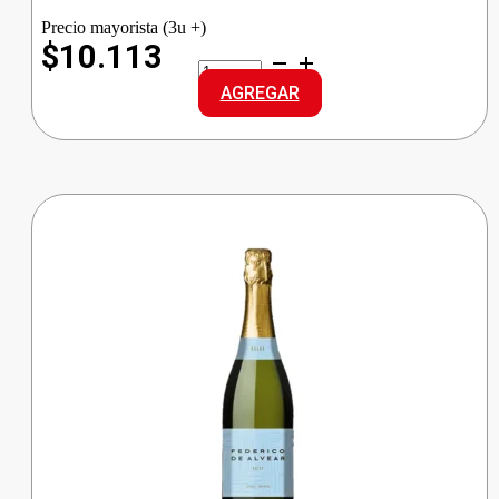
Precio mayorista (3u +)
$10.113
BRANCA
FERNET
AGREGAR
TRADICIONA
cantidad