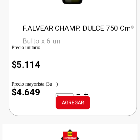
F.ALVEAR CHAMP. DULCE 750 Cm³
Bulto x 6 un
Precio unitario
$
5.114
Precio mayorista (3u +)
$4.649
F.ALVEAR
CHAMP.
AGREGAR
DULCE
cantidad