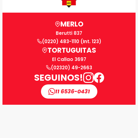
MERLO
Berutti 837
(0220) 483-1110 (Int. 123)
TORTUGUITAS
El Callao 3697
(02320) 49-2663
SEGUINOS!
11 6536-0431