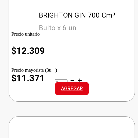
BRIGHTON GIN 700 Cm³
Bulto x 6 un
Precio unitario
$
12.309
Precio mayorista (3u +)
$11.371
BRIGHTON
GIN
AGREGAR
cantidad