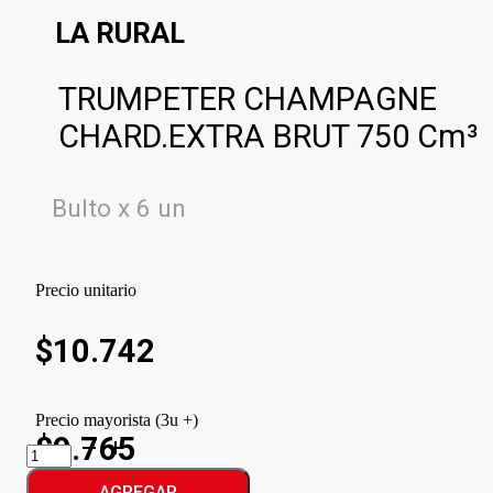
LA RURAL
TRUMPETER CHAMPAGNE
CHARD.EXTRA BRUT 750 Cm³
Bulto x 6 un
Precio unitario
$
10.742
Precio mayorista (3u +)
$9.765
TRUMPETER
CHAMPAGNE
CHARD.EXTRA
AGREGAR