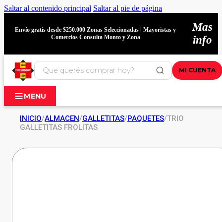
Saltar al contenido principal
Saltar al pie de página
Mas
Envío gratis desde $250.000 Zonas Seleccionadas | Mayoristas y
Comercios Consulta Monto y Zona
info
MI CUENTA
MENU
INICIO
/
ALMACEN
/
GALLETITAS
/
PAQUETES
/
TRIO
GALLETITAS FROLITAS