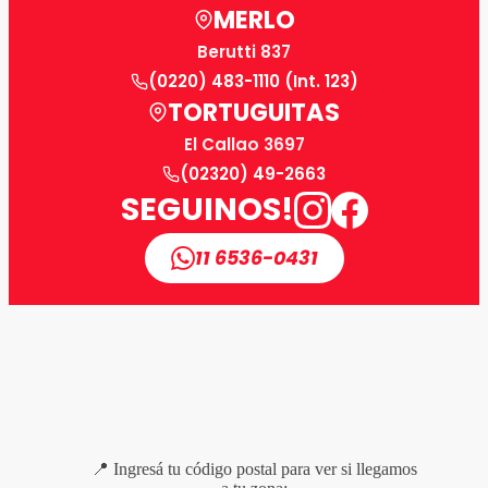
MERLO
Berutti 837
(0220) 483-1110 (Int. 123)
TORTUGUITAS
El Callao 3697
(02320) 49-2663
SEGUINOS!
11 6536-0431
📍 Ingresá tu código postal para ver si llegamos