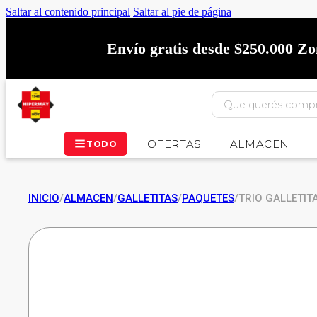
Saltar al contenido principal
Saltar al pie de página
Envío gratis desde $250.000 Z
OFERTAS
ALMACEN
TODO
INICIO
/
ALMACEN
/
GALLETITAS
/
PAQUETES
/
TRIO GALLETI