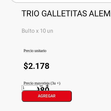
TRIO GALLETITAS ALE
Bulto x 10 un
Precio unitario
$
2.178
Precio mayorista (3u +)
TRIO
$1.980
GALLETITAS
ALEMANAS
AGREGAR
cantidad