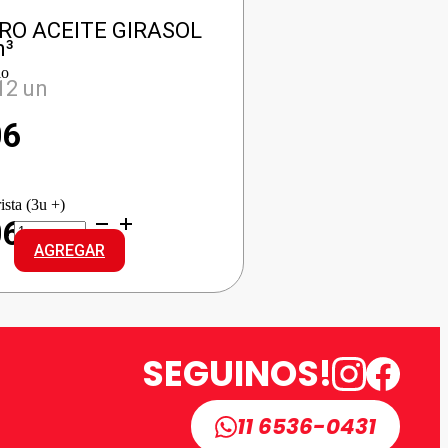
RO ACEITE GIRASOL
m³
io
12 un
06
ista (3u +)
COCINERO
06
ACEITE
AGREGAR
GIRASOL
cantidad
SEGUINOS!
11 6536-0431