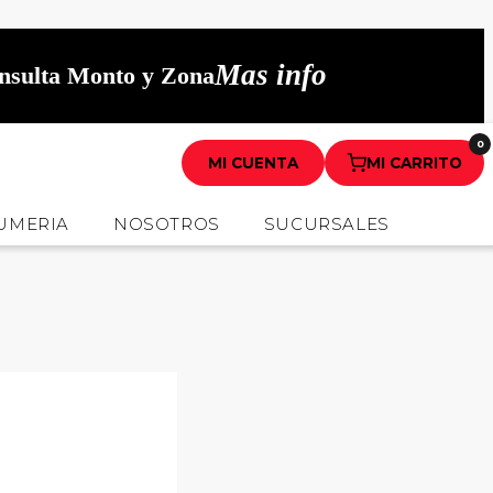
Mas info
onsulta Monto y Zona
0
MI CUENTA
MI CARRITO
UMERIA
NOSOTROS
SUCURSALES