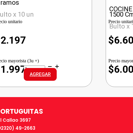
ramos
COCINE
ulto x 10 un
1500 C
ecio unitario
Precio unitar
Bulto x 
$
2.197
$
6.6
ecio mayorista (3u +)
Precio mayor
ALA
$1.997
$6.0
ARROZ
AGREGAR
DOBLE
cantidad
TORTUGUITAS
El Callao 3697
02320) 49-2663