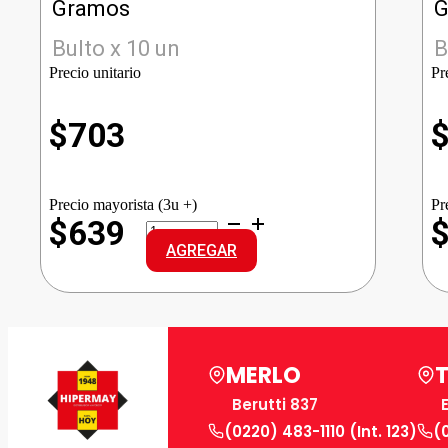
Gramos
G
Bulto x 10 un
B
Precio unitario
Pr
$
703
Precio mayorista (3u +)
Pr
ALA
$639
ARROZ
AGREGAR
G.LARGO
cantidad
MERLO
Berutti 837
(0220) 483-1110 (Int. 123)
(