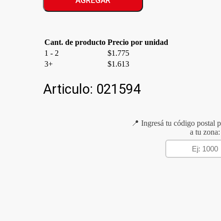
AGREGAR
TRIPLE
cantidad
Cant. de producto
Precio por unidad
1 - 2
$
1.775
3+
$
1.613
Articulo:
021594
📍 Ingresá tu código postal p
a tu zona: