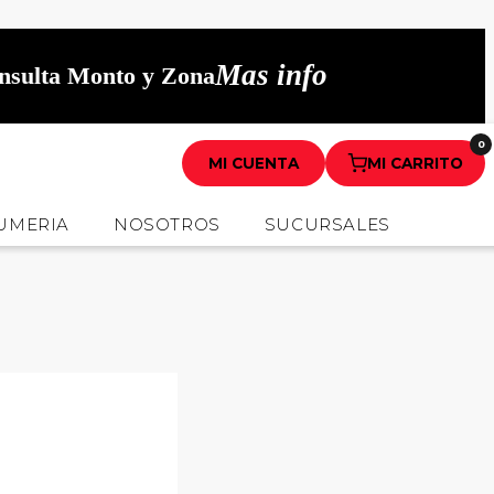
Mas info
onsulta Monto y Zona
0
MI CUENTA
MI CARRITO
UMERIA
NOSOTROS
SUCURSALES