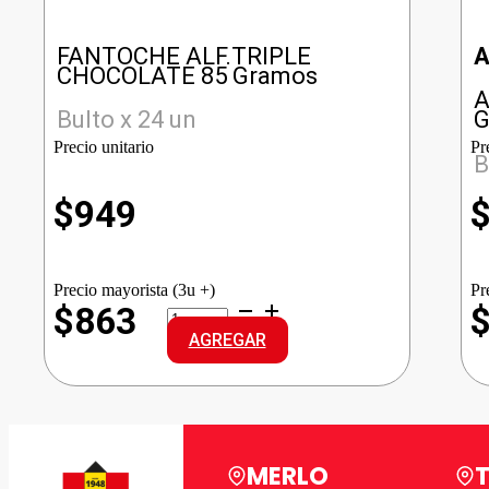
FANTOCHE ALF.TRIPLE
CHOCOLATE 85 Gramos
A
Bulto x 24 un
G
Precio unitario
Pr
B
$
949
Precio mayorista (3u +)
Pr
FANTOCHE
$863
ALF.TRIPLE
AGREGAR
CHOCOLATE
cantidad
MERLO