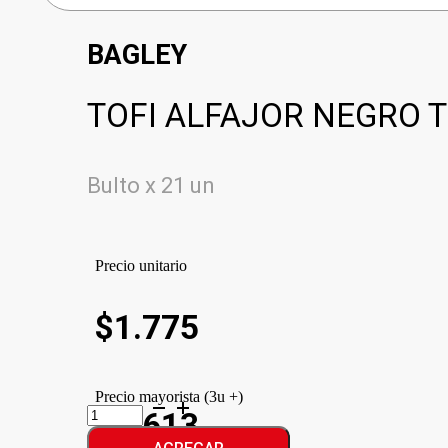
BAGLEY
TOFI ALFAJOR NEGRO T
Bulto x 21 un
Precio unitario
$
1.775
Precio mayorista (3u +)
TOFI
$1.613
ALFAJOR
NEGRO