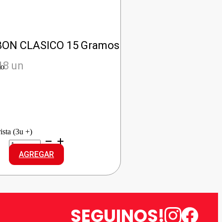
BON CLASICO 15 Gramos
18 un
io
ista (3u +)
BON
O
AGREGAR
BON
CLASICO
cantidad
SEGUINOS!