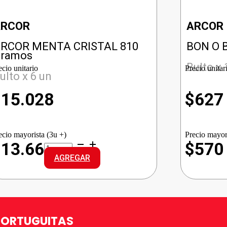
ARCOR
ARCOR
RCOR MENTA CRISTAL 810
BON O 
ramos
Bulto x 
ecio unitario
Precio unitar
ulto x 6 un
$
15.028
$
627
ecio mayorista (3u +)
Precio mayor
ARCOR
$13.661
$570
MENTA
AGREGAR
CRISTAL
cantidad
TORTUGUITAS