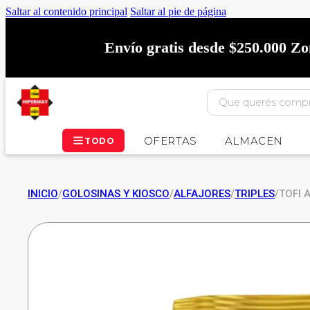
Saltar al contenido principal
Saltar al pie de página
Envío gratis desde $250.000 Z
OFERTAS
ALMACEN
TODO
INICIO
/
GOLOSINAS Y KIOSCO
/
ALFAJORES
/
TRIPLES
/
TOFI 