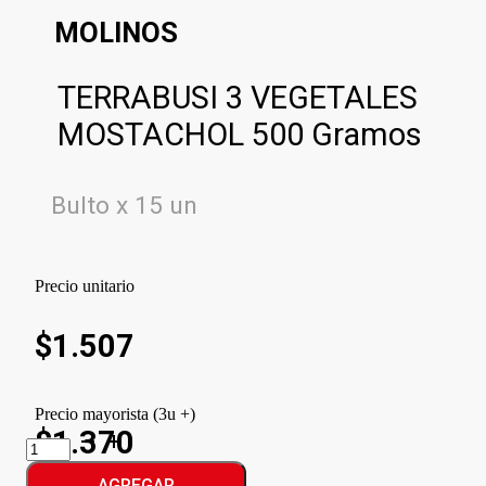
MOLINOS
TERRABUSI 3 VEGETALES
MOSTACHOL 500 Gramos
Bulto x 15 un
Precio unitario
$
1.507
Precio mayorista (3u +)
$1.370
TERRABUSI
3
VEGETALES
AGREGAR