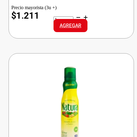
Precio mayorista (3u +)
$1.211
ALA
ARROZ
AGREGAR
G.LARGO
cantidad