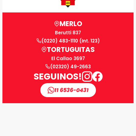
MERLO
Berutti 837
(0220) 483-1110 (Int. 123)
TORTUGUITAS
El Callao 3697
(02320) 49-2663
SEGUINOS!
11 6536-0431