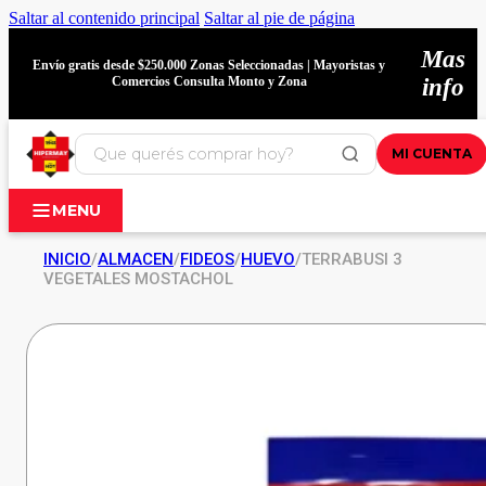
Saltar al contenido principal
Saltar al pie de página
Mas
Envío gratis desde $250.000 Zonas Seleccionadas | Mayoristas y
Comercios Consulta Monto y Zona
info
MI CUENTA
MENU
INICIO
/
ALMACEN
/
FIDEOS
/
HUEVO
/
TERRABUSI 3
VEGETALES MOSTACHOL