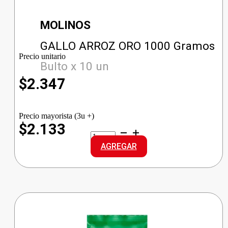
MOLINOS
GALLO ARROZ ORO 1000 Gramos
Precio unitario
Bulto x 10 un
$
2.347
Precio mayorista (3u +)
$2.133
GALLO
ARROZ
AGREGAR
ORO
cantidad