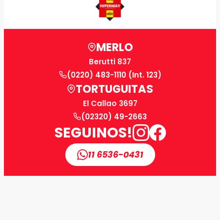
MERLO
Berutti 837
(0220) 483-1110 (Int. 123)
TORTUGUITAS
El Callao 3697
(02320) 49-2663
SEGUINOS!
11 6536-0431