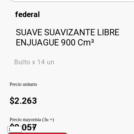
federal
SUAVE SUAVIZANTE LIBRE
ENJUAGUE 900 Cm³
Bulto x 14 un
Precio unitario
$
2.263
Precio mayorista (3u +)
$2.057
SUAVE
SUAVIZANTE