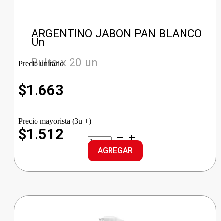
ARGENTINO JABON PAN BLANCO
Un
Bulto x 20 un
Precio unitario
$
1.663
Precio mayorista (3u +)
$1.512
ARGENTINO
JABON
AGREGAR
PAN
BLANCO
cantidad