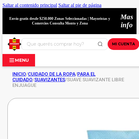
Saltar al contenido principal
Saltar al pie de página
Mas
Envío gratis desde $250.000 Zonas Seleccionadas | Mayoristas y
Comercios Consulta Monto y Zona
info
MI CUENTA
MENU
INICIO
/
CUIDADO DE LA ROPA
/
PARA EL
CUIDADO
/
SUAVIZANTES
/
SUAVE SUAVIZANTE LIBRE
ENJUAGUE