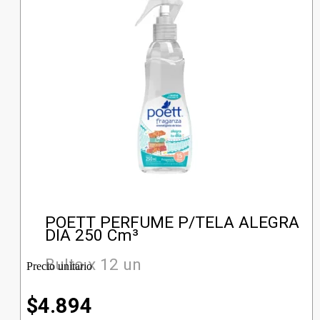
POETT PERFUME P/TELA ALEGRA
DIA 250 Cm³
Bulto x 12 un
Precio unitario
$
4.894