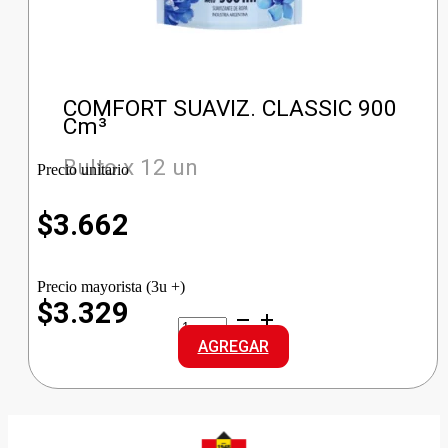
COMFORT SUAVIZ. CLASSIC 900
Cm³
Bulto x 12 un
Precio unitario
$
3.662
Precio mayorista (3u +)
$3.329
COMFORT
SUAVIZ.
AGREGAR
CLASSIC
cantidad