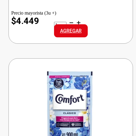
Precio mayorista (3u +)
$4.449
POETT
PERFUME
AGREGAR
P/TELA
ALEGRA
DIA
cantidad