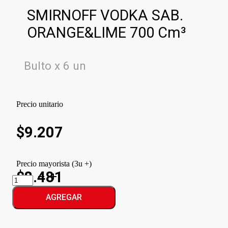
SMIRNOFF VODKA SAB.
ORANGE&LIME 700 Cm³
Bulto x 6 un
Precio unitario
$
9.207
Precio mayorista (3u +)
$8.481
SMIRNOFF
VODKA
SAB.
AGREGAR
ORANGE&LIME
cantidad