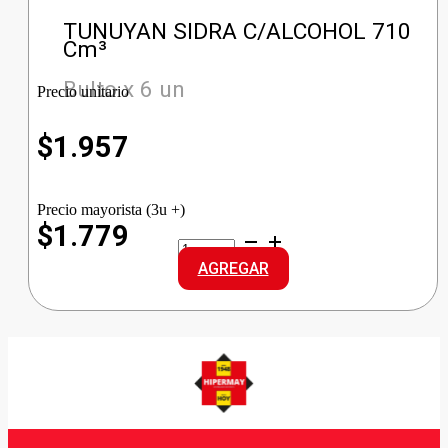
TUNUYAN SIDRA C/ALCOHOL 710
Cm³
Bulto x 6 un
Precio unitario
$
1.957
Precio mayorista (3u +)
$1.779
TUNUYAN
SIDRA
AGREGAR
C/ALCOHOL
cantidad