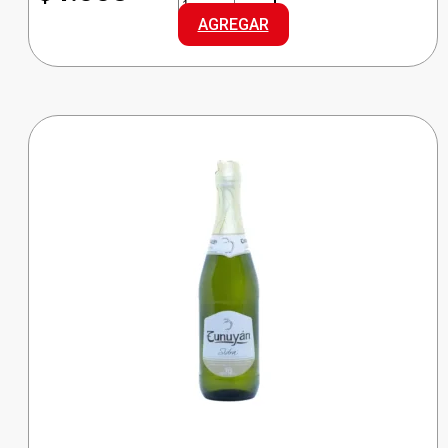
CHAMP.
AGREGAR
DULCE
cantidad