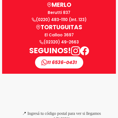
MERLO
Berutti 837
(0220) 483-1110 (Int. 123)
TORTUGUITAS
El Callao 3697
(02320) 49-2663
SEGUINOS!
11 6536-0431
📍 Ingresá tu código postal para ver si llegamos