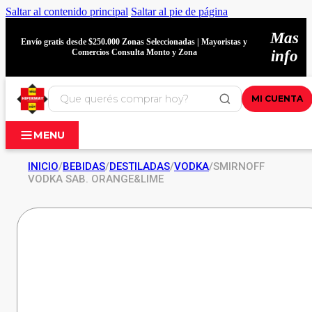
Saltar al contenido principal
Saltar al pie de página
Mas
Envío gratis desde $250.000 Zonas Seleccionadas | Mayoristas y
Comercios Consulta Monto y Zona
info
MI CUENTA
MENU
INICIO
/
BEBIDAS
/
DESTILADAS
/
VODKA
/
SMIRNOFF
VODKA SAB. ORANGE&LIME