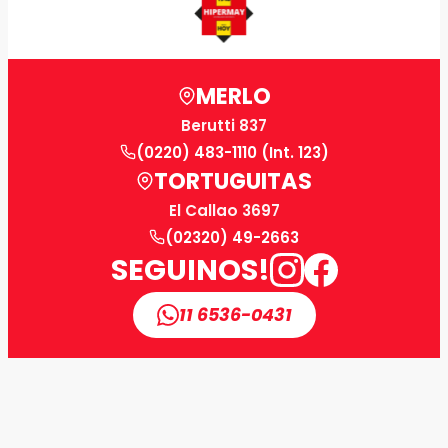
MERLO
Berutti 837
(0220) 483-1110 (Int. 123)
TORTUGUITAS
El Callao 3697
(02320) 49-2663
SEGUINOS!
11 6536-0431