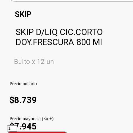
SKIP
SKIP D/LIQ CIC.CORTO
DOY.FRESCURA 800 Ml
Bulto x 12 un
Precio unitario
$
8.739
Precio mayorista (3u +)
$7.945
SKIP
D/LIQ