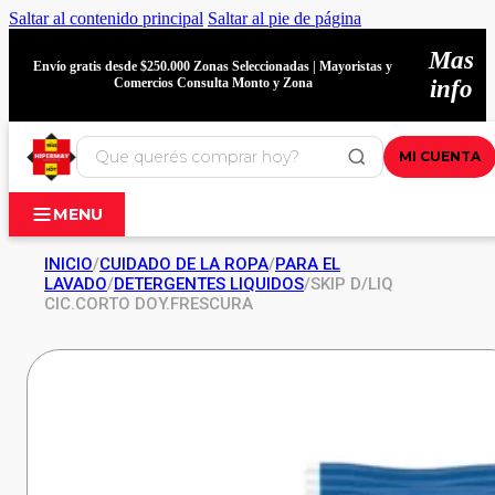
Saltar al contenido principal
Saltar al pie de página
Mas
Envío gratis desde $250.000 Zonas Seleccionadas | Mayoristas y
Comercios Consulta Monto y Zona
info
MI CUENTA
MENU
INICIO
/
CUIDADO DE LA ROPA
/
PARA EL
LAVADO
/
DETERGENTES LIQUIDOS
/
SKIP D/LIQ
CIC.CORTO DOY.FRESCURA