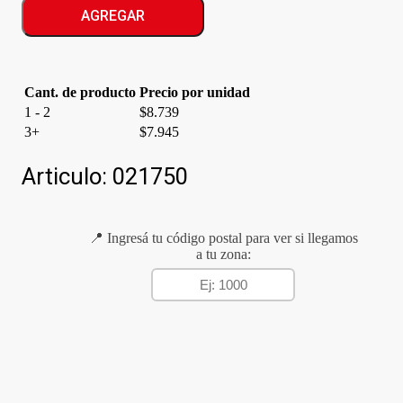
CIC.CORTO
AGREGAR
DOY.FRESCURA
cantidad
Cant. de producto
Precio por unidad
1 - 2
$
8.739
3+
$
7.945
Articulo:
021750
📍 Ingresá tu código postal para ver si llegamos
a tu zona: