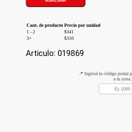
AGREGAR
cantidad
Cant. de producto
Precio por unidad
1 - 2
$
341
3+
$
310
Articulo:
019869
📍 Ingresá tu código postal p
a tu zona: