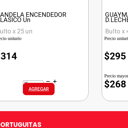
ANDELA ENCENDEDOR
GUAYMA
LASICO Un
D.LECH
ulto x 25 un
Bulto x 
ecio unitario
Precio unitar
$
314
$
295
Precio mayor
CANDELA
$268
ENCENDEDOR
AGREGAR
CLASICO
cantidad
TORTUGUITAS