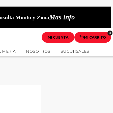
Mas info
onsulta Monto y Zona
0
MI CUENTA
MI CARRITO
UMERIA
NOSOTROS
SUCURSALES