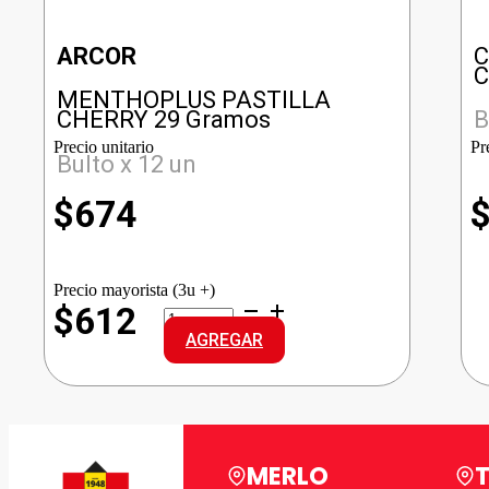
ARCOR
C
C
MENTHOPLUS PASTILLA
CHERRY 29 Gramos
B
Precio unitario
Pr
Bulto x 12 un
$
674
Precio mayorista (3u +)
MENTHOPLUS
$612
PASTILLA
AGREGAR
CHERRY
cantidad
MERLO