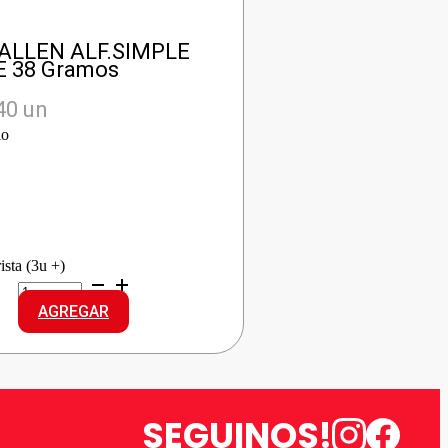
LLEN ALF.SIMPLE
E 38 Gramos
40 un
io
ista (3u +)
GUAYMALLEN
ALF.SIMPLE
AGREGAR
D.LECHE
cantidad
SEGUINOS!