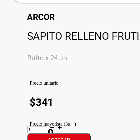
ARCOR
SAPITO RELLENO FRUTI
Bulto x 24 un
Precio unitario
$
341
Precio mayorista (3u +)
SAPITO
$310
RELLENO
FRUTILLA