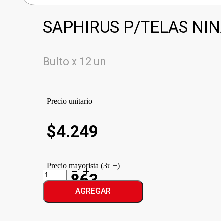
SAPHIRUS P/TELAS NIN
Bulto x 12 un
Precio unitario
$
4.249
Precio mayorista (3u +)
SAPHIRUS
$3.863
P/TELAS
NINA
AGREGAR
cantidad