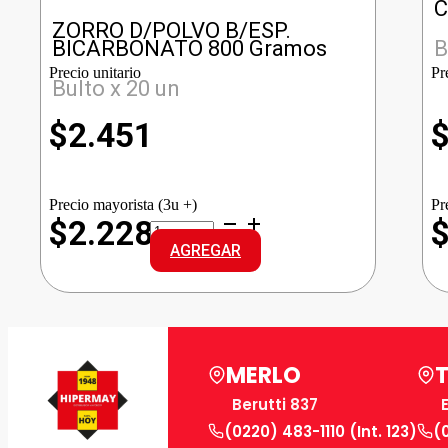
C
ZORRO D/POLVO B/ESP.
BICARBONATO 800 Gramos
B
Precio unitario
Pr
Bulto x 20 un
$
2.451
Precio mayorista (3u +)
Pr
ZORRO
$2.228
D/POLVO
AGREGAR
B/ESP.
BICARBONATO
cantidad
MERLO
Berutti 837
(0220) 483-1110 (Int. 123)
(