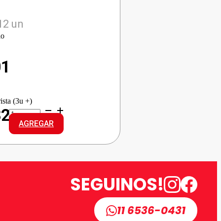
12 un
io
01
ista (3u +)
COMFORT
82
SUAVIZ.
AGREGAR
CLASSIC
cantidad
SEGUINOS!
11 6536-0431