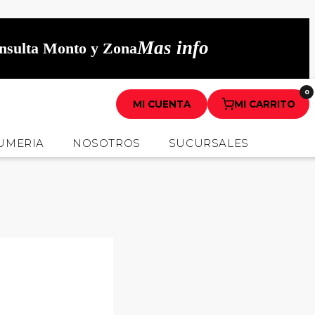
Mas info
onsulta Monto y Zona
0
MI CUENTA
MI CARRITO
UMERIA
NOSOTROS
SUCURSALES