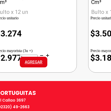
m³
Cm³
ulto x 12 un
Bulto x 
ecio unitario
Precio unitar
$
3.274
$
3.5
ecio mayorista (3u +)
Precio mayor
SKIP
$2.977
$3.1
D/LIQ
AGREGAR
DOY
PACK
BIO
cantidad
TORTUGUITAS
El Callao 3697
02320) 49-2663