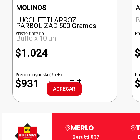
MOLINOS
A
LUCCHETTI ARROZ
B
PARBOLIZAD 500 Gramos
Precio unitario
Pr
Bulto x 10 un
$
1.024
Precio mayorista (3u +)
Pr
LUCCHETTI
$931
ARROZ
AGREGAR
PARBOLIZAD
cantidad
MERLO
Berutti 837