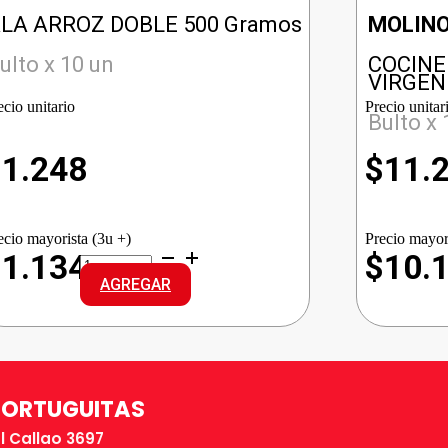
LA ARROZ DOBLE 500 Gramos
MOLIN
ulto x 10 un
COCINE
VIRGEN
ecio unitario
Precio unitar
Bulto x 
$
1.248
$
11.
ecio mayorista (3u +)
Precio mayor
ALA
$1.134
$10.
ARROZ
AGREGAR
DOBLE
cantidad
TORTUGUITAS
El Callao 3697