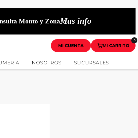
Mas info
onsulta Monto y Zona
0
MI CUENTA
MI CARRITO
UMERIA
NOSOTROS
SUCURSALES