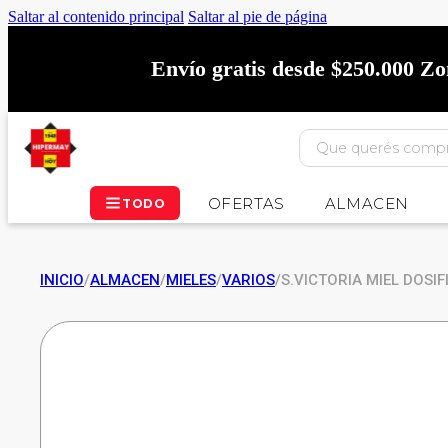
Saltar al contenido principal
Saltar al pie de página
Envío gratis desde $250.000 Z
OFERTAS
ALMACEN
TODO
INICIO
/
ALMACEN
/
MIELES
/
VARIOS
/
S.VICTORIA MIEL DOSI