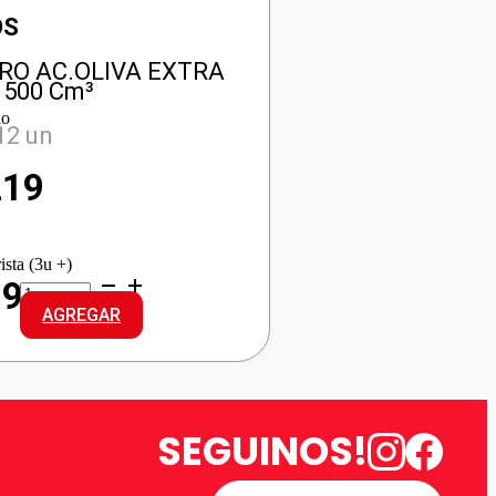
OS
RO AC.OLIVA EXTRA
 500 Cm³
io
12 un
219
ista (3u +)
COCINERO
199
AC.OLIVA
AGREGAR
EXTRA
VIRGEN
cantidad
SEGUINOS!