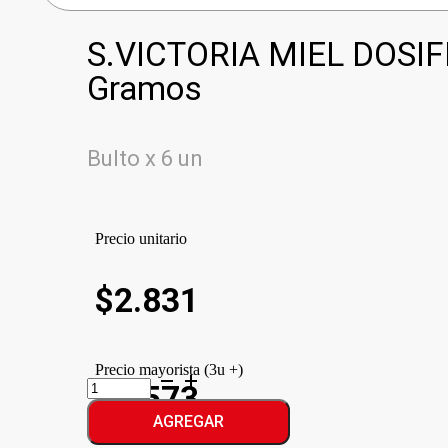
S.VICTORIA MIEL DOSI
Gramos
Bulto x 6 un
Precio unitario
$
2.831
Precio mayorista (3u +)
S.VICTORIA
$2.573
MIEL
DOSIFICADOR
AGREGAR
cantidad