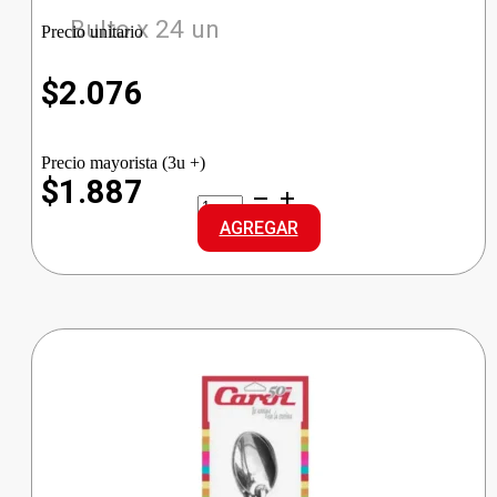
Bulto x 24 un
Precio unitario
$
2.076
Precio mayorista (3u +)
$1.887
RIGOL.PLATO
PLAYO
AGREGAR
TILCARA
FLINTS
cantidad