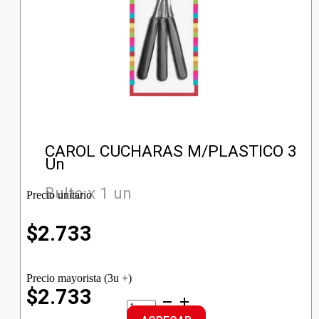
CAROL CUCHARAS M/PLASTICO 3
Un
Bulto x 1 un
Precio unitario
$
2.733
Precio mayorista (3u +)
$2.733
CAROL
CUCHARAS