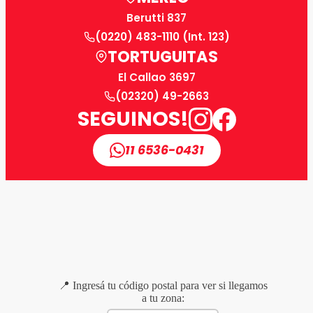
Berutti 837
(0220) 483-1110 (Int. 123)
TORTUGUITAS
El Callao 3697
(02320) 49-2663
SEGUINOS!
11 6536-0431
📍 Ingresá tu código postal para ver si llegamos
a tu zona: