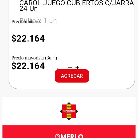
CAROL JUEGO CUBIERTOS C/JARRA
24 Un
Bulto x 1 un
Precio unitario
$
22.164
Precio mayorista (3u +)
$22.164
CAROL
JUEGO
AGREGAR
CUBIERTOS
C/JARRA
cantidad
MERLO