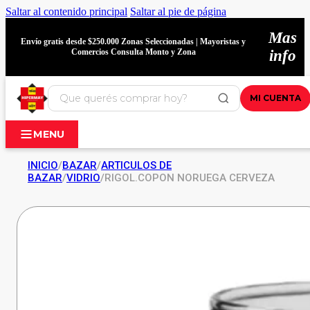
Saltar al contenido principal
Saltar al pie de página
Mas
Envío gratis desde $250.000 Zonas Seleccionadas | Mayoristas y
Comercios Consulta Monto y Zona
info
MI CUENTA
MENU
INICIO
/
BAZAR
/
ARTICULOS DE
BAZAR
/
VIDRIO
/
RIGOL.COPON NORUEGA CERVEZA