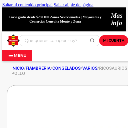
Saltar al contenido principal
Saltar al pie de página
Mas
Envío gratis desde $250.000 Zonas Seleccionadas | Mayoristas y
Comercios Consulta Monto y Zona
info
MI CUENTA
MENU
INICIO
/
FIAMBRERIA
/
CONGELADOS
/
VARIOS
/
RICOSAURIOS
POLLO