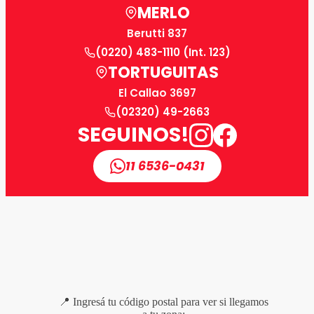
MERLO
Berutti 837
(0220) 483-1110 (Int. 123)
TORTUGUITAS
El Callao 3697
(02320) 49-2663
SEGUINOS!
11 6536-0431
📍 Ingresá tu código postal para ver si llegamos