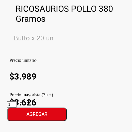
RICOSAURIOS POLLO 380
Gramos
Bulto x 20 un
Precio unitario
$
3.989
Precio mayorista (3u +)
$3.626
RICOSAURIOS
POLLO
cantidad
AGREGAR