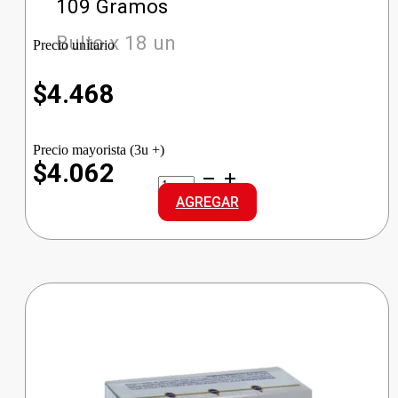
109 Gramos
Bulto x 18 un
Precio unitario
$
4.468
Precio mayorista (3u +)
$4.062
PRINGLES
PAPAS
AGREGAR
CREM.CEBOLLA
cantidad