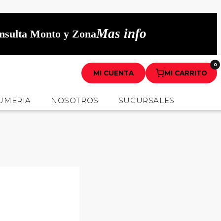
Mas info
onsulta Monto y Zona
0
MI CUENTA
MI CARRITO
UMERIA
NOSOTROS
SUCURSALES