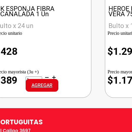
K ESPONJA FIBRA
HEROE 
CANALADA 1 Un
VERA 7
ulto x 24 un
Bulto x 
ecio unitario
Precio unitar
$
428
$
1.2
ecio mayorista (3u +)
Precio mayor
OK
$389
$1.1
ESPONJA
AGREGAR
FIBRA
ACANALADA
cantidad
TORTUGUITAS
El Callao 3697