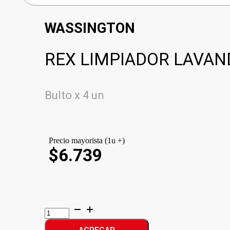
WASSINGTON
REX LIMPIADOR LAVAN
Bulto x 4 un
Precio mayorista (1u +)
$6.739
REX
LIMPIADOR
LAVANDA