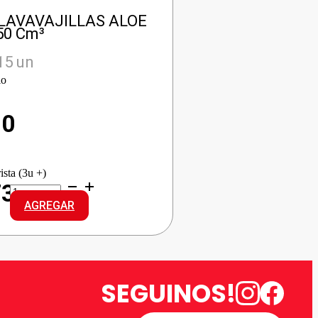
LAVAVAJILLAS ALOE
50 Cm³
15 un
io
90
ista (3u +)
HEROE
73
LAVAVAJILLAS
AGREGAR
ALOE
VERA
cantidad
SEGUINOS!