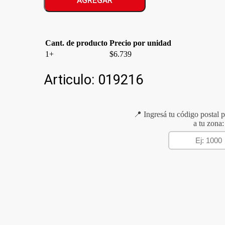
AGREGAR
cantidad
Cant. de producto
Precio por unidad
1+
$
6.739
Articulo:
019216
📍 Ingresá tu código postal p
a tu zona: