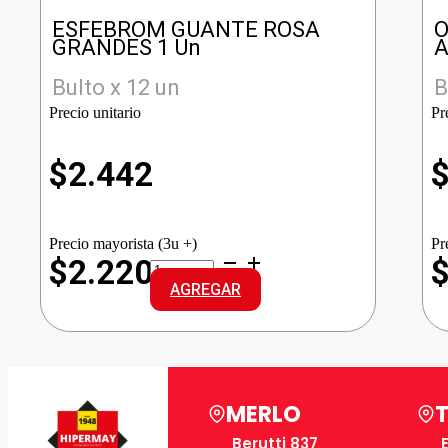
ESFEBROM GUANTE ROSA
O
GRANDES 1 Un
A
Bulto x 12 un
B
Precio unitario
Pr
$
2.442
Precio mayorista (3u +)
Pr
ESFEBROM
$2.220
GUANTE
AGREGAR
ROSA
GRANDES
cantidad
MERLO
Berutti 837