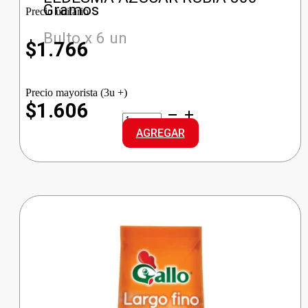
Gramos
Precio unitario
Bulto x 6 un
$
1.766
Precio mayorista (3u +)
$1.606
LEDESMA
AZUCAR
AGREGAR
RUBIA
cantidad