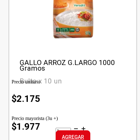
GALLO ARROZ G.LARGO 1000
Gramos
Bulto x 10 un
Precio unitario
$
2.175
Precio mayorista (3u +)
$1.977
GALLO
ARROZ
AGREGAR
G.LARGO