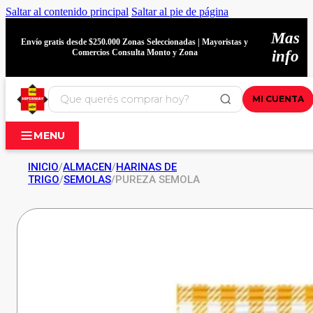
Saltar al contenido principal
Saltar al pie de página
Mas
Envío gratis desde $250.000 Zonas Seleccionadas | Mayoristas y
Comercios Consulta Monto y Zona
info
MI CUENTA
MENU
INICIO
/
ALMACEN
/
HARINAS DE
TRIGO
/
SEMOLAS
/
PUREZA SEMOLA