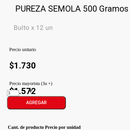
PUREZA SEMOLA 500 Gramos
Bulto x 12 un
Precio unitario
$
1.730
Precio mayorista (3u +)
$1.572
PUREZA
SEMOLA
cantidad
AGREGAR
Cant. de producto
Precio por unidad