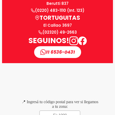
Berutti 837
(0220) 483-1110 (Int. 123)
TORTUGUITAS
El Callao 3697
(02320) 49-2663
SEGUINOS!
11 6536-0431
📍 Ingresá tu código postal para ver si llegamos
a tu zona: