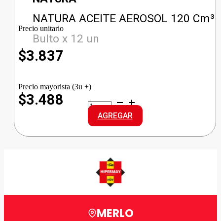
NATURA ACEITE AEROSOL 120 Cm³
Precio unitario
Bulto x 12 un
$
3.837
Precio mayorista (3u +)
$3.488
NATURA
ACEITE
AGREGAR
AEROSOL
cantidad
MERLO