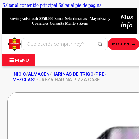
Saltar al contenido principal
Saltar al pie de página
Mas
Envío gratis desde $250.000 Zonas Seleccionadas | Mayoristas y
Comercios Consulta Monto y Zona
info
MI CUENTA
MENU
INICIO
/
ALMACEN
/
HARINAS DE TRIGO
/
PRE-
MEZCLAS
/
PUREZA HARINA PIZZA CASE