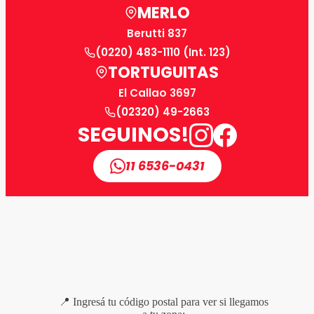
MERLO
Berutti 837
(0220) 483-1110 (Int. 123)
TORTUGUITAS
El Callao 3697
(02320) 49-2663
SEGUINOS!
11 6536-0431
📍 Ingresá tu código postal para ver si llegamos