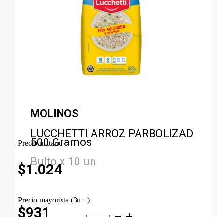
MOLINOS
LUCCHETTI ARROZ PARBOLIZAD
500 Gramos
Precio unitario
Bulto x 10 un
$
1.024
Precio mayorista (3u +)
$931
LUCCHETTI