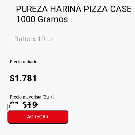
PUREZA HARINA PIZZA CASE
1000 Gramos
Bulto x 10 un
Precio unitario
$
1.781
Precio mayorista (3u +)
$1.619
PUREZA
HARINA
PIZZA
AGREGAR
CASE
cantidad