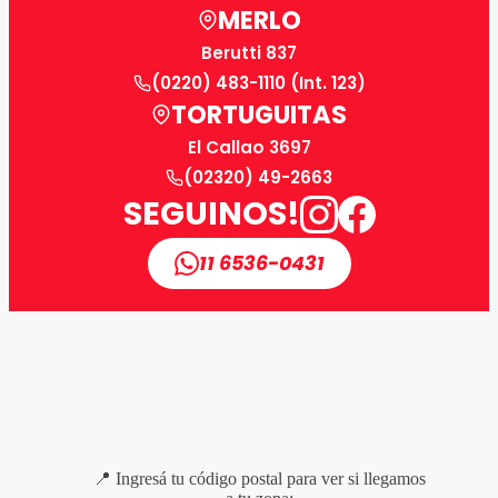
MERLO
Berutti 837
(0220) 483-1110 (Int. 123)
TORTUGUITAS
El Callao 3697
(02320) 49-2663
SEGUINOS!
11 6536-0431
📍 Ingresá tu código postal para ver si llegamos