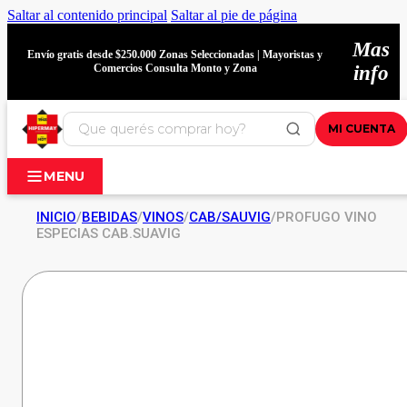
Saltar al contenido principal
Saltar al pie de página
Mas
Envío gratis desde $250.000 Zonas Seleccionadas | Mayoristas y
Comercios Consulta Monto y Zona
info
MI CUENTA
MENU
INICIO
/
BEBIDAS
/
VINOS
/
CAB/SAUVIG
/
PROFUGO VINO
ESPECIAS CAB.SUAVIG