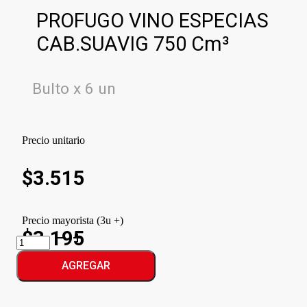
PROFUGO VINO ESPECIAS
CAB.SUAVIG 750 Cm³
Bulto x 6 un
Precio unitario
$
3.515
Precio mayorista (3u +)
$3.195
PROFUGO
VINO
ESPECIAS
AGREGAR
CAB.SUAVIG
cantidad