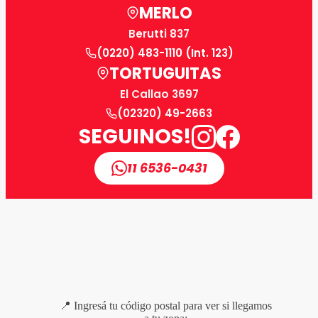
MERLO
Berutti 837
(0220) 483-1110 (Int. 123)
TORTUGUITAS
El Callao 3697
(02320) 49-2663
SEGUINOS!
11 6536-0431
📍 Ingresá tu código postal para ver si llegamos