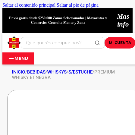
Saltar al contenido principal
Saltar al pie de página
Mas
Envío gratis desde $250.000 Zonas Seleccionadas | Mayoristas y
Comercios Consulta Monto y Zona
info
MI CUENTA
MENU
INICIO
/
BEBIDAS
/
WHISKYS
/
S/ESTUCHE
/
PREMIUM
WHISKY ET.NEGRA