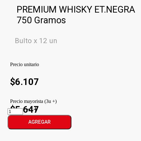
PREMIUM WHISKY ET.NEGRA
750 Gramos
Bulto x 12 un
Precio unitario
$
6.107
Precio mayorista (3u +)
$5.647
PREMIUM
WHISKY
ET.NEGRA
AGREGAR
cantidad