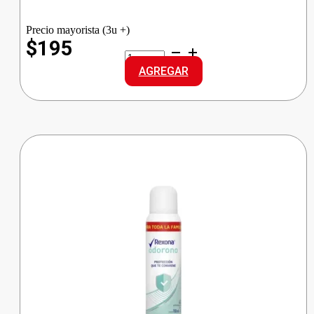
Precio mayorista (3u +)
$195
SEDAL
SHAM.SACHET
AGREGAR
CREMA
BALA
cantidad