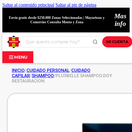
Saltar al contenido principal
Saltar al pie de página
Mas
Envío gratis desde $250.000 Zonas Seleccionadas | Mayoristas y
Comercios Consulta Monto y Zona
info
MI CUENTA
MENU
INICIO
/
CUIDADO PERSONAL
/
CUIDADO
CAPILAR
/
SHAMPOO
/
PLUSBELLE SHAMPOO.DOY
RESTAURACION