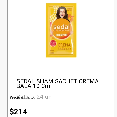
SEDAL SHAM.SACHET CREMA
BALA 10 Cm³
Bulto x 24 un
Precio unitario
$
214