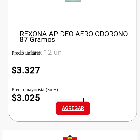
REXONA AP DEO AERO ODORONO
87 Gramos
Bulto x 12 un
Precio unitario
$
3.327
Precio mayorista (3u +)
$3.025
REXONA
AP
AGREGAR
DEO
AERO
ODORONO
cantidad