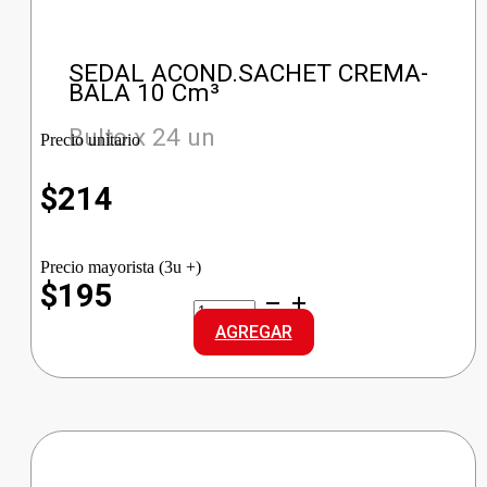
SEDAL ACOND.SACHET CREMA-
BALA 10 Cm³
Bulto x 24 un
Precio unitario
$
214
Precio mayorista (3u +)
$195
SEDAL
ACOND.SACHET
AGREGAR
CREMA-
BALA
cantidad