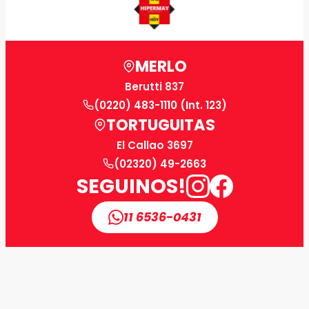
MERLO
Berutti 837
(0220) 483-1110 (Int. 123)
TORTUGUITAS
El Callao 3697
(02320) 49-2663
SEGUINOS!
11 6536-0431