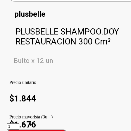
plusbelle
PLUSBELLE SHAMPOO.DOY
RESTAURACION 300 Cm³
Bulto x 12 un
Precio unitario
$
1.844
Precio mayorista (3u +)
$1.676
PLUSBELLE
SHAMPOO.DOY