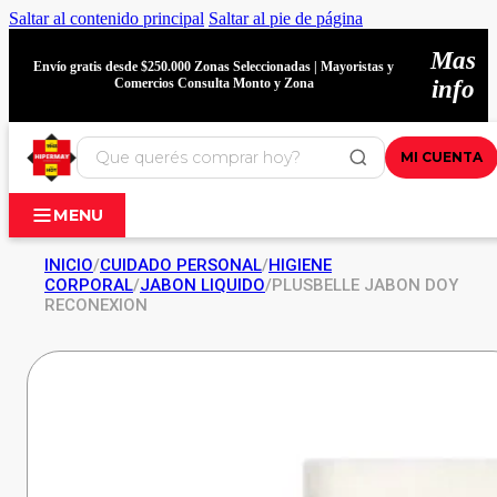
Saltar al contenido principal
Saltar al pie de página
Mas
Envío gratis desde $250.000 Zonas Seleccionadas | Mayoristas y
Comercios Consulta Monto y Zona
info
MI CUENTA
MENU
INICIO
/
CUIDADO PERSONAL
/
HIGIENE
CORPORAL
/
JABON LIQUIDO
/
PLUSBELLE JABON DOY
RECONEXION