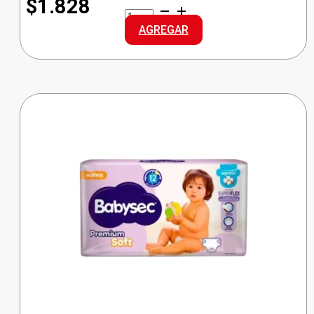
$1.828
NOSOTRAS
TOALLA
AGREGAR
U/INV
RAPISEC
cantidad