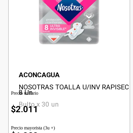
ACONCAGUA
NOSOTRAS TOALLA U/INV RAPISEC
8 Un
Precio unitario
Bulto x 30 un
$
2.011
Precio mayorista (3u +)