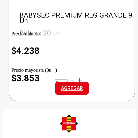
BABYSEC PREMIUM REG GRANDE 9
Un
Bulto x 20 un
Precio unitario
$
4.238
Precio mayorista (3u +)
$3.853
BABYSEC
PREMIUM
AGREGAR
REG
GRANDE
cantidad