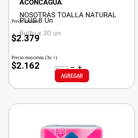
ACONCAGUA
NOSOTRAS TOALLA NATURAL
PLUS 8 Un
Precio unitario
Bulto x 30 un
$
2.379
Precio mayorista (3u +)
$2.162
NOSOTRAS
TOALLA
AGREGAR
NATURAL
PLUS
cantidad