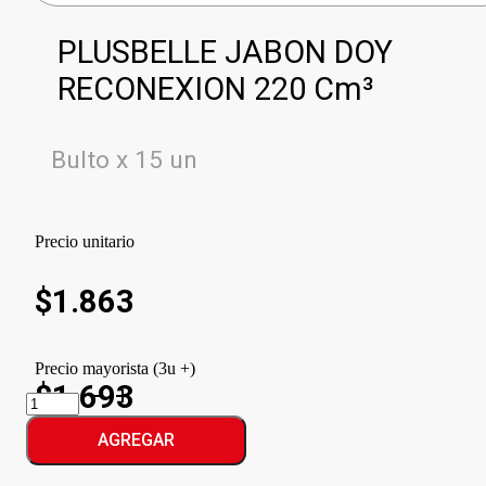
PLUSBELLE JABON DOY
RECONEXION 220 Cm³
Bulto x 15 un
Precio unitario
$
1.863
Precio mayorista (3u +)
$1.693
PLUSBELLE
JABON
DOY
AGREGAR
RECONEXION
cantidad