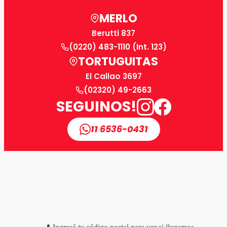
MERLO
Berutti 837
(0220) 483-1110 (Int. 123)
TORTUGUITAS
El Callao 3697
(02320) 49-2663
SEGUINOS!
11 6536-0431