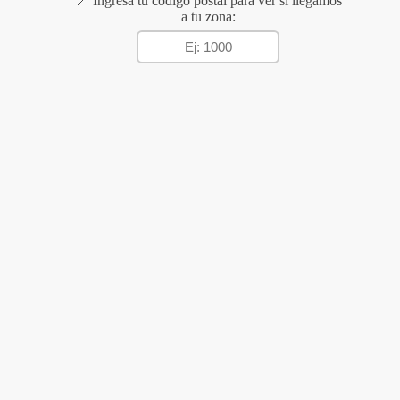
📍 Ingresá tu código postal para ver si llegamos
a tu zona: