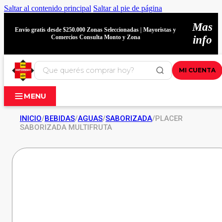
Saltar al contenido principal
Saltar al pie de página
Mas
Envío gratis desde $250.000 Zonas Seleccionadas | Mayoristas y
Comercios Consulta Monto y Zona
info
MI CUENTA
MENU
INICIO
/
BEBIDAS
/
AGUAS
/
SABORIZADA
/
PLACER
SABORIZADA MULTIFRUTA