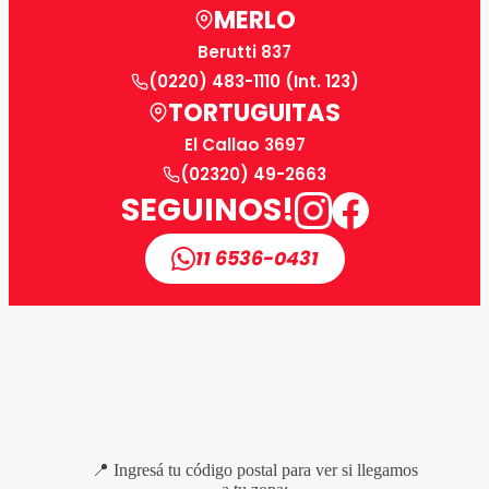
MERLO
Berutti 837
(0220) 483-1110 (Int. 123)
TORTUGUITAS
El Callao 3697
(02320) 49-2663
SEGUINOS!
11 6536-0431
📍 Ingresá tu código postal para ver si llegamos