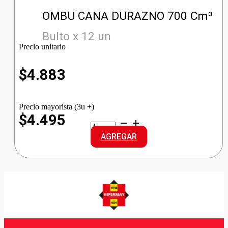
OMBU CANA DURAZNO 700 Cm³
Bulto x 12 un
Precio unitario
$
4.883
Precio mayorista (3u +)
$4.495
OMBU
CANA
AGREGAR
DURAZNO
cantidad