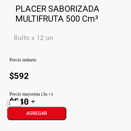
PLACER SABORIZADA
MULTIFRUTA 500 Cm³
Bulto x 12 un
Precio unitario
$
592
Precio mayorista (3u +)
$540
PLACER
SABORIZADA
MULTIFRUTA
AGREGAR
cantidad