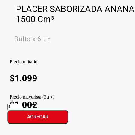
PLACER SABORIZADA ANANA
1500 Cm³
Bulto x 6 un
Precio unitario
$
1.099
Precio mayorista (3u +)
$1.002
PLACER
SABORIZADA
ANANA
AGREGAR
cantidad