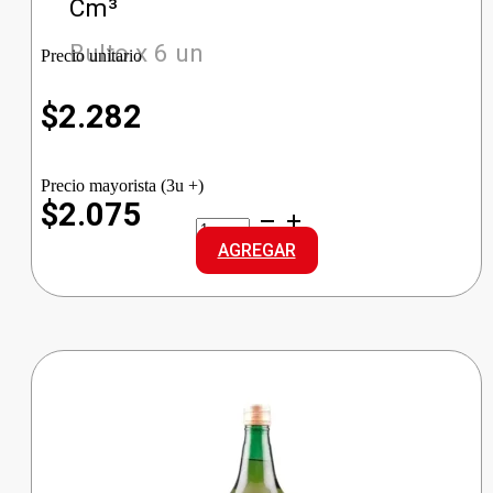
Cm³
Bulto x 6 un
Precio unitario
$
2.282
Precio mayorista (3u +)
$2.075
CABARCENO
VINO
AGREGAR
TINTO
DCE
cantidad