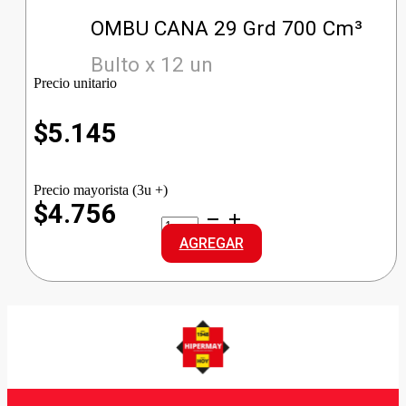
OMBU CANA 29 Grd 700 Cm³
Bulto x 12 un
Precio unitario
$
5.145
Precio mayorista (3u +)
$4.756
OMBU
CANA
AGREGAR
29
Grd
cantidad