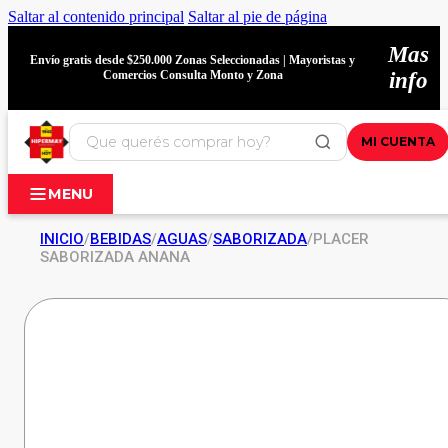
Saltar al contenido principal
Saltar al pie de página
Mas
Envío gratis desde $250.000 Zonas Seleccionadas | Mayoristas y
Comercios Consulta Monto y Zona
info
MI CUENTA
MENU
INICIO
/
BEBIDAS
/
AGUAS
/
SABORIZADA
/
PLACER
SABORIZADA ANANA