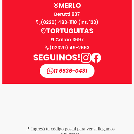
MERLO
Berutti 837
(0220) 483-1110 (Int. 123)
TORTUGUITAS
El Callao 3697
(02320) 49-2663
SEGUINOS!
11 6536-0431
📍 Ingresá tu código postal para ver si llegamos