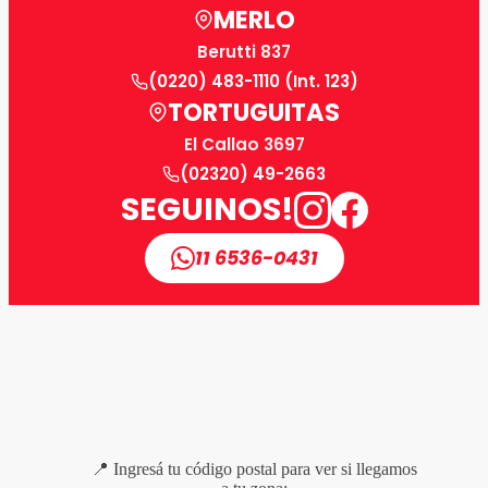
MERLO
Berutti 837
(0220) 483-1110 (Int. 123)
TORTUGUITAS
El Callao 3697
(02320) 49-2663
SEGUINOS!
11 6536-0431
📍 Ingresá tu código postal para ver si llegamos