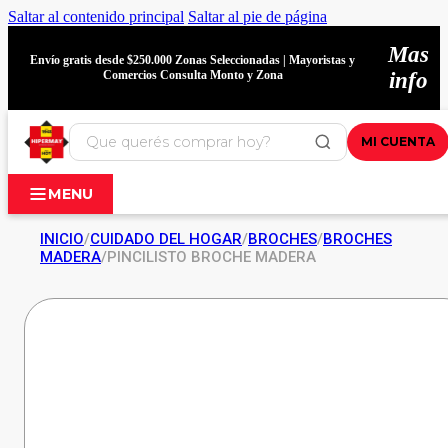
Saltar al contenido principal
Saltar al pie de página
Mas
Envío gratis desde $250.000 Zonas Seleccionadas | Mayoristas y
Comercios Consulta Monto y Zona
info
MI CUENTA
MENU
INICIO
/
CUIDADO DEL HOGAR
/
BROCHES
/
BROCHES
MADERA
/
PINCILISTO BROCHE MADERA