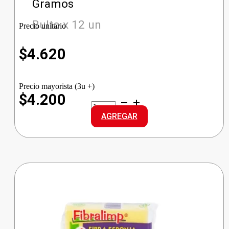
Gramos
Bulto x 12 un
Precio unitario
$
4.620
Precio mayorista (3u +)
$4.200
GLADE
TOQUE
AGREGAR
REP.
LIMON
cantidad