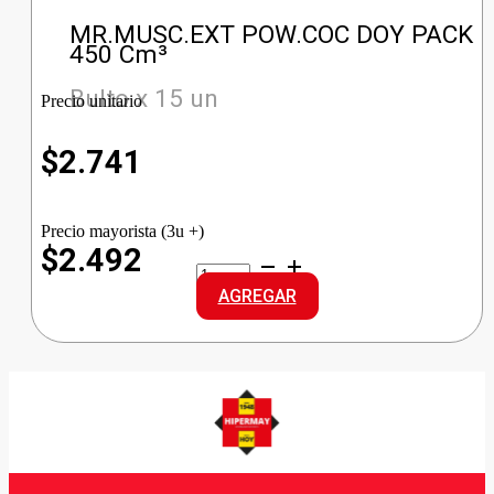
MR.MUSC.EXT POW.COC DOY PACK
450 Cm³
Bulto x 15 un
Precio unitario
$
2.741
Precio mayorista (3u +)
$2.492
MR.MUSC.EXT
POW.COC
AGREGAR
DOY
PACK
cantidad