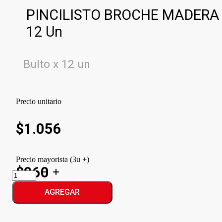
PINCILISTO BROCHE MADERA
12 Un
Bulto x 12 un
Precio unitario
$
1.056
Precio mayorista (3u +)
$960
PINCILISTO
BROCHE
MADERA
AGREGAR
cantidad