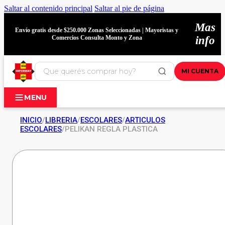
Saltar al contenido principal
Saltar al pie de página
Mas
Envío gratis desde $250.000 Zonas Seleccionadas | Mayoristas y
Comercios Consulta Monto y Zona
info
MI CUENTA
MENU
INICIO
/
LIBRERIA
/
ESCOLARES
/
ARTICULOS
ESCOLARES
/
PELIKAN REGLA PLASTICA