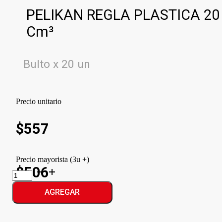
PELIKAN REGLA PLASTICA 20
Cm³
Bulto x 20 un
Precio unitario
$
557
Precio mayorista (3u +)
$506
PELIKAN
REGLA
PLASTICA
AGREGAR
cantidad