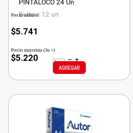
PINTALOCO 24 Un
Bulto x 12 un
Precio unitario
$
5.741
Precio mayorista (3u +)
$5.220
PELIKAN
MARCADORES
AGREGAR
PINTALOCO
cantidad