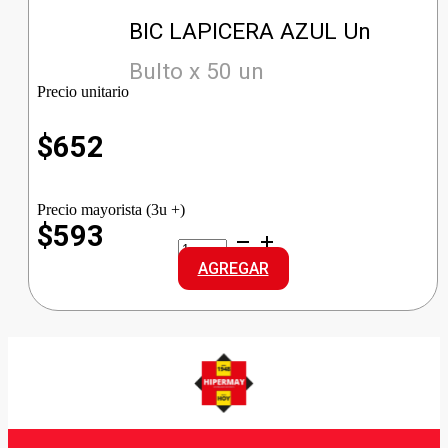
BIC LAPICERA AZUL Un
Bulto x 50 un
Precio unitario
$
652
Precio mayorista (3u +)
$593
BIC
LAPICERA
AGREGAR
AZUL
cantidad