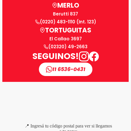
MERLO
Berutti 837
(0220) 483-1110 (Int. 123)
TORTUGUITAS
El Callao 3697
(02320) 49-2663
SEGUINOS!
11 6536-0431
📍 Ingresá tu código postal para ver si llegamos