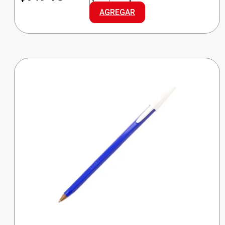
RESMA
AGREGAR
HOJA
A4
70G
cantidad