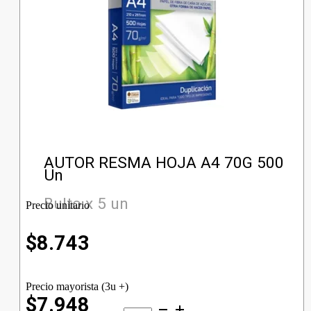
AUTOR RESMA HOJA A4 70G 500
Un
Bulto x 5 un
Precio unitario
$
8.743
Precio mayorista (3u +)
$7.948
AUTOR