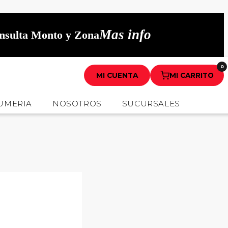
Mas info
onsulta Monto y Zona
0
MI CUENTA
MI CARRITO
UMERIA
NOSOTROS
SUCURSALES