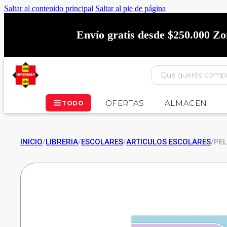
Saltar al contenido principal
Saltar al pie de página
Envío gratis desde $250.000 Z
OFERTAS
ALMACEN
TODO
INICIO
/
LIBRERIA
/
ESCOLARES
/
ARTICULOS ESCOLARES
/
PEL