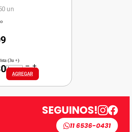
50 un
io
09
ista (3u +)
BIC
80
LAPICERA
AGREGAR
SURTIDO
cantidad
SEGUINOS!
11 6536-0431