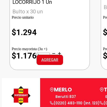
LOCORRIJO 1 Un
B
Bulto x 30 un
Precio unitario
Pr
$
1.294
Precio mayorista (3u +)
Pr
PELIKAN
$1.176
REPUESTO
AGREGAR
LOCORRIJO
cantidad
MERLO
Berutti 837
(0220) 483-1110 (Int. 123)
(