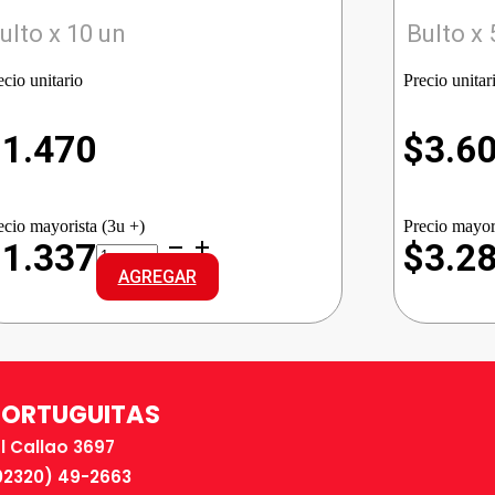
ulto x 10 un
Bulto x 
ecio unitario
Precio unitar
$
1.470
$
3.6
ecio mayorista (3u +)
Precio mayor
BIC
$1.337
$3.2
RESALTADOR
AGREGAR
AMARILLO
cantidad
TORTUGUITAS
El Callao 3697
02320) 49-2663