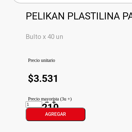
PELIKAN PLASTILINA P
Bulto x 40 un
Precio unitario
$
3.531
Precio mayorista (3u +)
PELIKAN
$3.210
PLASTILINA
PASTEL
AGREGAR
cantidad