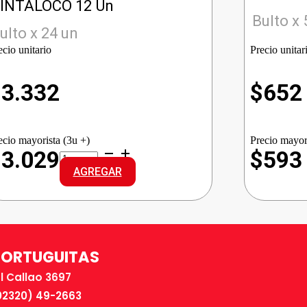
INTALOCO 12 Un
Bulto x 
ulto x 24 un
ecio unitario
Precio unitar
$
3.332
$
652
ecio mayorista (3u +)
Precio mayor
PELIKAN
$3.029
$593
MARCADORES
AGREGAR
PINTALOCO
cantidad
TORTUGUITAS
El Callao 3697
02320) 49-2663