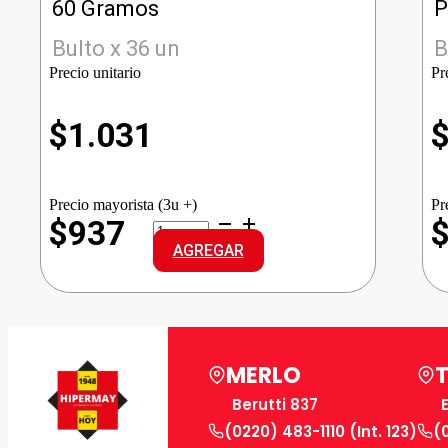
60 Gramos
P
Bulto x 36 un
B
Precio unitario
Pr
$
1.031
Precio mayorista (3u +)
Pr
PELIKAN
$937
ADHESIVO
AGREGAR
VINILICO
cantidad
MERLO
Berutti 837
(0220) 483-1110 (Int. 123)
(