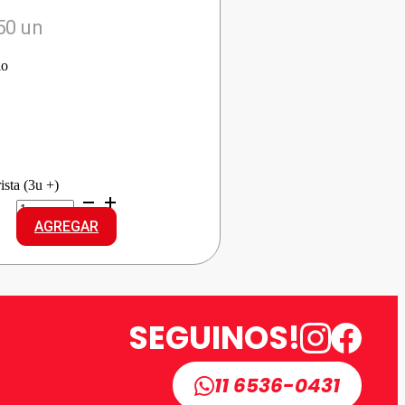
50 un
io
ista (3u +)
BIC
LAPICERA
AGREGAR
AZUL
cantidad
SEGUINOS!
11 6536-0431