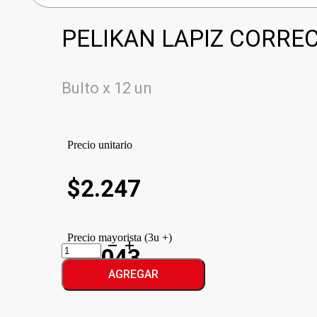
PELIKAN LAPIZ CORREC
Bulto x 12 un
Precio unitario
$
2.247
Precio mayorista (3u +)
PELIKAN
$2.043
LAPIZ
CORRECTOR
AGREGAR
cantidad