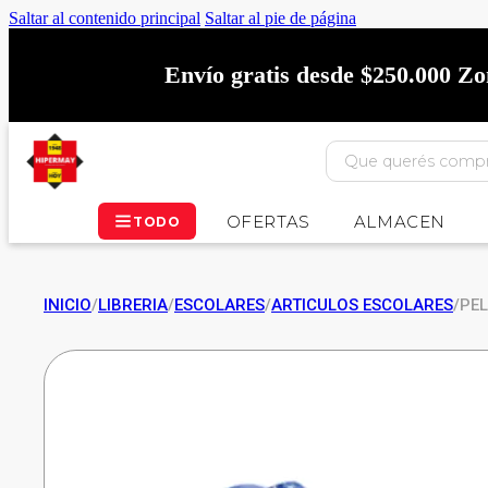
Saltar al contenido principal
Saltar al pie de página
Envío gratis desde $250.000 Z
OFERTAS
ALMACEN
TODO
INICIO
/
LIBRERIA
/
ESCOLARES
/
ARTICULOS ESCOLARES
/
PEL