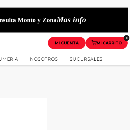
Mas info
onsulta Monto y Zona
0
MI CUENTA
MI CARRITO
UMERIA
NOSOTROS
SUCURSALES