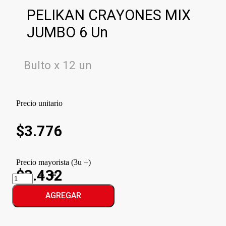
PELIKAN CRAYONES MIX
JUMBO 6 Un
Bulto x 12 un
Precio unitario
$
3.776
Precio mayorista (3u +)
$3.432
PELIKAN
CRAYONES
MIX
AGREGAR
JUMBO
cantidad