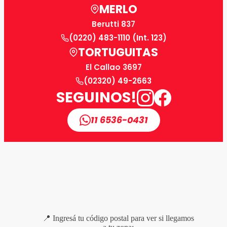
MERLO
Berutti 837
(0220) 483-1110 (Int. 123)
TORTUGUITAS
El Callao 3697
(02320) 49-2663
SEGUINOS!
11 6536-0431
📍 Ingresá tu código postal para ver si llegamos