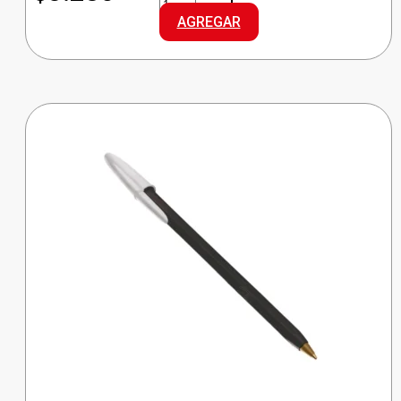
LAPICERA
AGREGAR
SURTIDO
cantidad