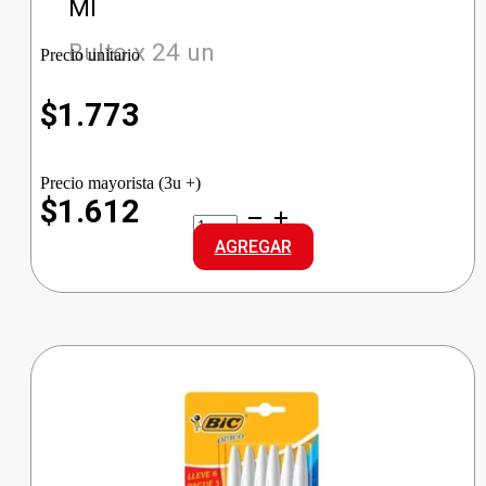
Ml
Bulto x 24 un
Precio unitario
$
1.773
Precio mayorista (3u +)
$1.612
PELIKAN
ADHESIVO
AGREGAR
SINTETICO
cantidad