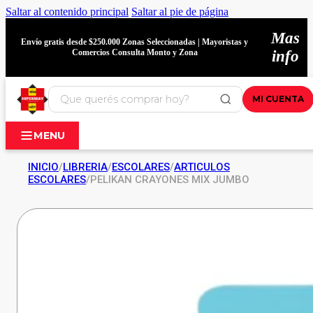
Saltar al contenido principal
Saltar al pie de página
Mas
Envío gratis desde $250.000 Zonas Seleccionadas | Mayoristas y
Comercios Consulta Monto y Zona
info
MI CUENTA
MENU
INICIO
/
LIBRERIA
/
ESCOLARES
/
ARTICULOS
ESCOLARES
/
PELIKAN CRAYONES MIX JUMBO