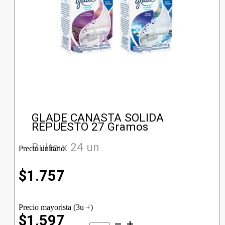
GLADE CANASTA SOLIDA
REPUESTO 27 Gramos
Bulto x 24 un
Precio unitario
$
1.757
Precio mayorista (3u +)
$1.597
GLADE