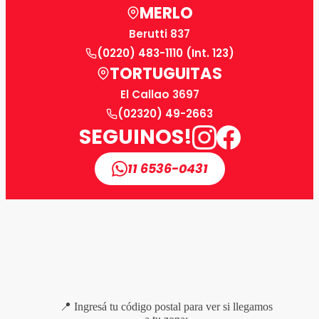
MERLO
Berutti 837
(0220) 483-1110 (Int. 123)
TORTUGUITAS
El Callao 3697
(02320) 49-2663
SEGUINOS!
11 6536-0431
📍 Ingresá tu código postal para ver si llegamos