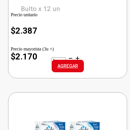
Bulto x 12 un
Precio unitario
$
2.387
Precio mayorista (3u +)
$2.170
LYSOFORM
DESINF.
AGREGAR
BEBE
cantidad