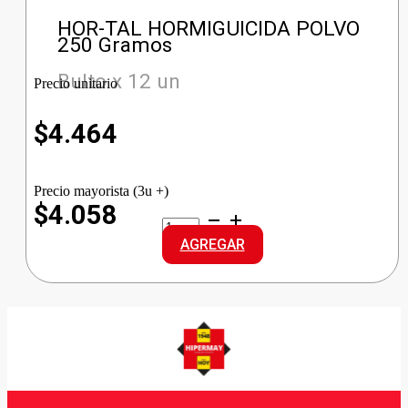
HOR-TAL HORMIGUICIDA POLVO
250 Gramos
Bulto x 12 un
Precio unitario
$
4.464
Precio mayorista (3u +)
$4.058
HOR-
TAL
AGREGAR
HORMIGUICIDA
POLVO
cantidad