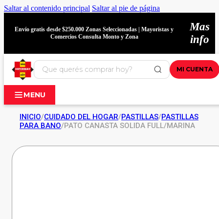
Saltar al contenido principal
Saltar al pie de página
Mas
Envío gratis desde $250.000 Zonas Seleccionadas | Mayoristas y
Comercios Consulta Monto y Zona
info
MI CUENTA
MENU
INICIO
/
CUIDADO DEL HOGAR
/
PASTILLAS
/
PASTILLAS
PARA BANO
/
PATO CANASTA SOLIDA FULL/MARINA