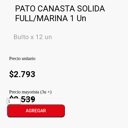
PATO CANASTA SOLIDA
FULL/MARINA 1 Un
Bulto x 12 un
Precio unitario
$
2.793
Precio mayorista (3u +)
$2.539
PATO
CANASTA
SOLIDA
AGREGAR
FULL/MARINA
cantidad