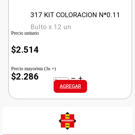
317 KIT COLORACION N*0.11
Bulto x 12 un
Precio unitario
$
2.514
Precio mayorista (3u +)
$2.286
317
KIT
AGREGAR
COLORACION
N*0.11
cantidad