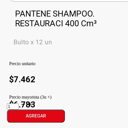
PANTENE SHAMPOO.
RESTAURACI 400 Cm³
Bulto x 12 un
Precio unitario
$
7.462
Precio mayorista (3u +)
$6.783
PANTENE
SHAMPOO.
RESTAURACI
AGREGAR
cantidad