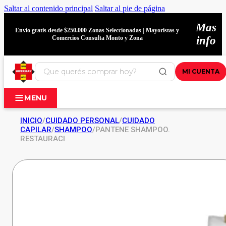
Saltar al contenido principal
Saltar al pie de página
Mas
Envío gratis desde $250.000 Zonas Seleccionadas | Mayoristas y
Comercios Consulta Monto y Zona
info
MI CUENTA
MENU
INICIO
/
CUIDADO PERSONAL
/
CUIDADO
CAPILAR
/
SHAMPOO
/
PANTENE SHAMPOO.
RESTAURACI