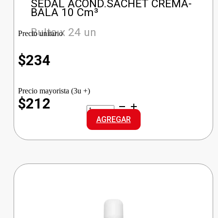
SEDAL ACOND.SACHET CREMA-
BALA 10 Cm³
Bulto x 24 un
Precio unitario
$
234
Precio mayorista (3u +)
$212
SEDAL
ACOND.SACHET
AGREGAR
CREMA-
BALA
cantidad