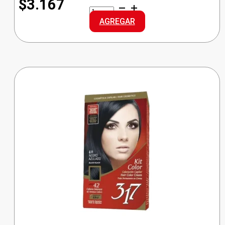
$3.167
REXONA
AP
AGREGAR
DEO
AERO
ODORONO
cantidad