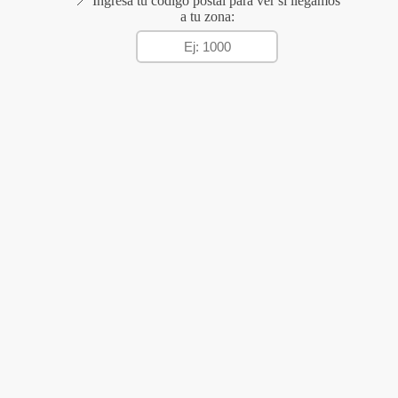
📍 Ingresá tu código postal para ver si llegamos
a tu zona: