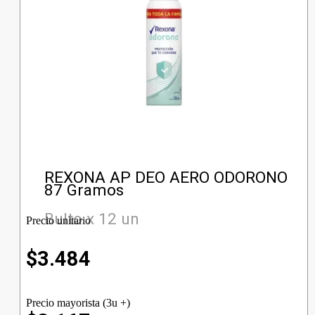
REXONA AP DEO AERO ODORONO
87 Gramos
Bulto x 12 un
Precio unitario
$
3.484
Precio mayorista (3u +)