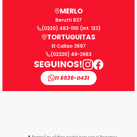
MERLO
Berutti 837
(0220) 483-1110 (Int. 123)
TORTUGUITAS
El Callao 3697
(02320) 49-2663
SEGUINOS!
11 6536-0431