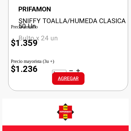
PRIFAMON
SNIFFY TOALLA/HUMEDA CLASICA
50 Un
Precio unitario
Bulto x 24 un
$
1.359
Precio mayorista (3u +)
$1.236
SNIFFY
TOALLA/HUMEDA
AGREGAR
CLASICA
cantidad