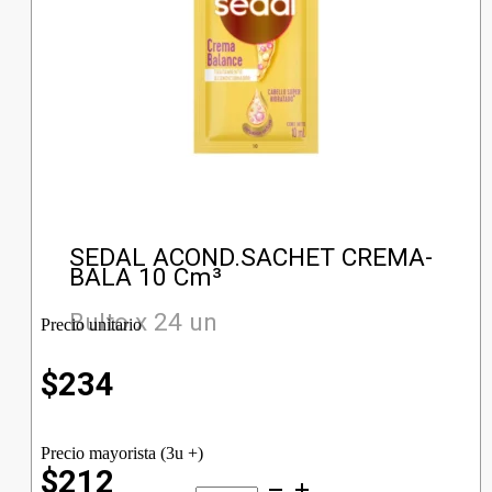
SEDAL ACOND.SACHET CREMA-
BALA 10 Cm³
Bulto x 24 un
Precio unitario
$
234
Precio mayorista (3u +)
$212
SEDAL