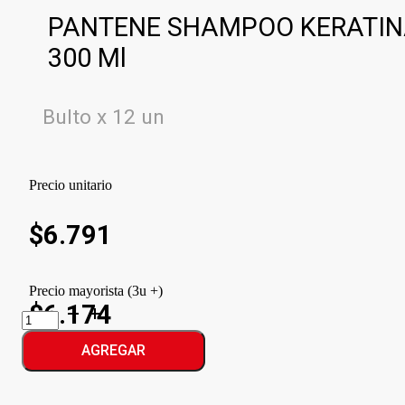
PANTENE SHAMPOO KERATI
300 Ml
Bulto x 12 un
Precio unitario
$
6.791
Precio mayorista (3u +)
$6.174
PANTENE
SHAMPOO
KERATINA
AGREGAR
cantidad