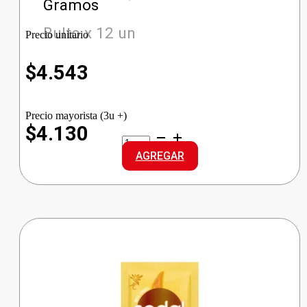
Gramos
Bulto x 12 un
Precio unitario
$
4.543
Precio mayorista (3u +)
$4.130
AXE
DEO
AGREGAR
BS,
CHERRY
SPRITZ
cantidad