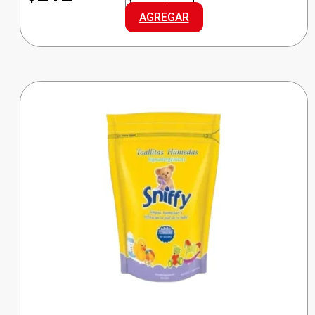
ACOND.SACHET
AGREGAR
CREMA-
BALA
cantidad