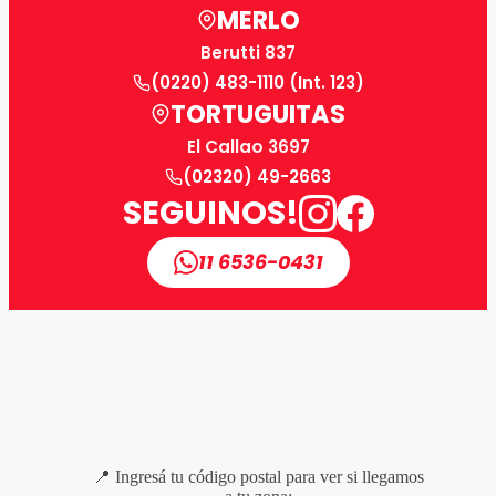
MERLO
Berutti 837
(0220) 483-1110 (Int. 123)
TORTUGUITAS
El Callao 3697
(02320) 49-2663
SEGUINOS!
11 6536-0431
📍 Ingresá tu código postal para ver si llegamos