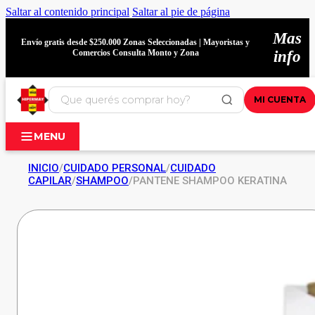
Saltar al contenido principal
Saltar al pie de página
Mas
Envío gratis desde $250.000 Zonas Seleccionadas | Mayoristas y
Comercios Consulta Monto y Zona
info
MI CUENTA
MENU
INICIO
/
CUIDADO PERSONAL
/
CUIDADO
CAPILAR
/
SHAMPOO
/
PANTENE SHAMPOO KERATINA