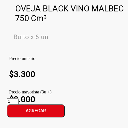
OVEJA BLACK VINO MALBEC
750 Cm³
Bulto x 6 un
Precio unitario
$
3.300
Precio mayorista (3u +)
$3.000
OVEJA
BLACK
VINO
AGREGAR
MALBEC
cantidad