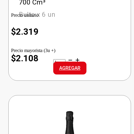
700 Cm³
Bulto x 6 un
Precio unitario
$
2.319
Precio mayorista (3u +)
$2.108
CABARCENO
VINO
AGREGAR
ROSADO
DCE
cantidad