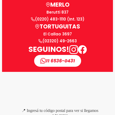
MERLO
Berutti 837
(0220) 483-1110 (Int. 123)
TORTUGUITAS
El Callao 3697
(02320) 49-2663
SEGUINOS!
11 6536-0431
📍 Ingresá tu código postal para ver si llegamos