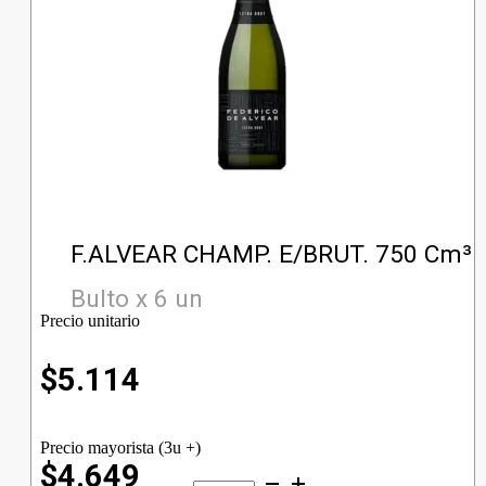
F.ALVEAR CHAMP. E/BRUT. 750 Cm³
Bulto x 6 un
Precio unitario
$
5.114
Precio mayorista (3u +)
$4.649
F.ALVEAR