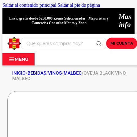
Saltar al contenido principal
Saltar al pie de página
Mas
Envío gratis desde $250.000 Zonas Seleccionadas | Mayoristas y
Comercios Consulta Monto y Zona
info
MI CUENTA
MENU
INICIO
/
BEBIDAS
/
VINOS
/
MALBEC
/
OVEJA BLACK VINO
MALBEC