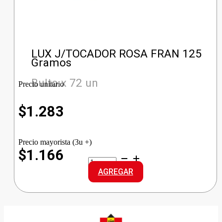
LUX J/TOCADOR ROSA FRAN 125
Gramos
Bulto x 72 un
Precio unitario
$
1.283
Precio mayorista (3u +)
$1.166
LUX
J/TOCADOR
AGREGAR
ROSA
FRAN
cantidad