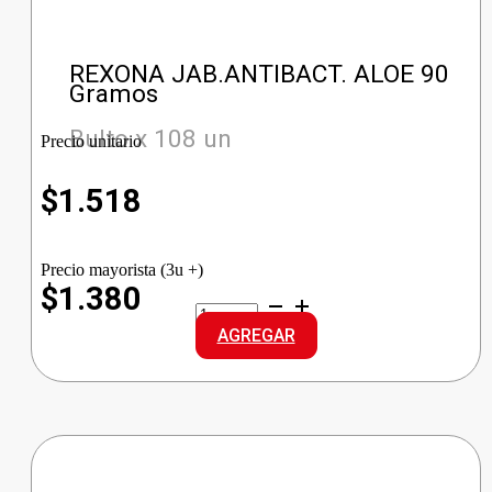
REXONA JAB.ANTIBACT. ALOE 90
Gramos
Bulto x 108 un
Precio unitario
$
1.518
Precio mayorista (3u +)
$1.380
REXONA
JAB.ANTIBACT.
AGREGAR
ALOE
cantidad