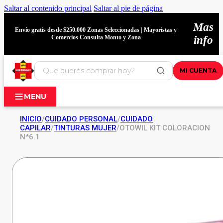
Saltar al contenido principal
Saltar al pie de página
Mas
Envío gratis desde $250.000 Zonas Seleccionadas | Mayoristas y
Comercios Consulta Monto y Zona
info
MI CUENTA
MENU
INICIO
/
CUIDADO PERSONAL
/
CUIDADO
CAPILAR
/
TINTURAS MUJER
/
OTOWIL KIT COLORACION
N*6.1