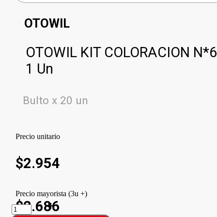
OTOWIL
OTOWIL KIT COLORACION N*6
1 Un
Bulto x 20 un
Precio unitario
$
2.954
Precio mayorista (3u +)
$2.686
OTOWIL
KIT