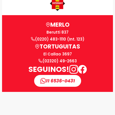
MERLO
Berutti 837
(0220) 483-1110 (Int. 123)
TORTUGUITAS
El Callao 3697
(02320) 49-2663
SEGUINOS!
11 6536-0431