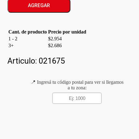
COLORACION
AGREGAR
N*6.1
cantidad
Cant. de producto
Precio por unidad
1 - 2
$
2.954
3+
$
2.686
Articulo:
021675
📍 Ingresá tu código postal para ver si llegamos
a tu zona: