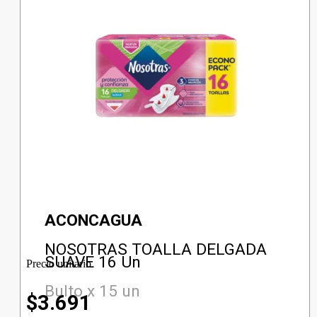
ACONCAGUA
NOSOTRAS TOALLA DELGADA
SUAVE 16 Un
Precio unitario
Bulto x 15 un
$
3.691