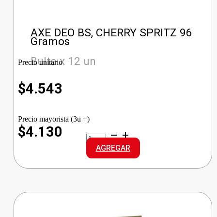
AXE DEO BS, CHERRY SPRITZ 96
Gramos
Bulto x 12 un
Precio unitario
$
4.543
Precio mayorista (3u +)
$4.130
AXE
DEO
AGREGAR
BS,
CHERRY
SPRITZ
cantidad