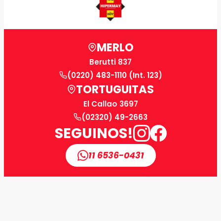
MERLO
Berutti 837
(0220) 483-1110 (Int. 123)
TORTUGUITAS
El Callao 3697
(02320) 49-2663
SEGUINOS!
11 6536-0431