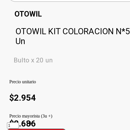
OTOWIL
OTOWIL KIT COLORACION N*5
Un
Bulto x 20 un
Precio unitario
$
2.954
Precio mayorista (3u +)
$2.686
OTOWIL
KIT