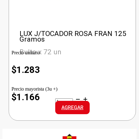
LUX J/TOCADOR ROSA FRAN 125
Gramos
Bulto x 72 un
Precio unitario
$
1.283
Precio mayorista (3u +)
$1.166
LUX
J/TOCADOR
AGREGAR
ROSA
FRAN
cantidad