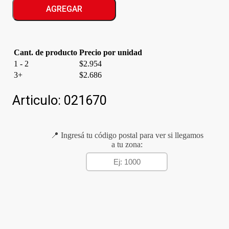
COLORACION
AGREGAR
N*5
cantidad
Cant. de producto
Precio por unidad
1 - 2
$
2.954
3+
$
2.686
Articulo:
021670
📍 Ingresá tu código postal para ver si llegamos
a tu zona: