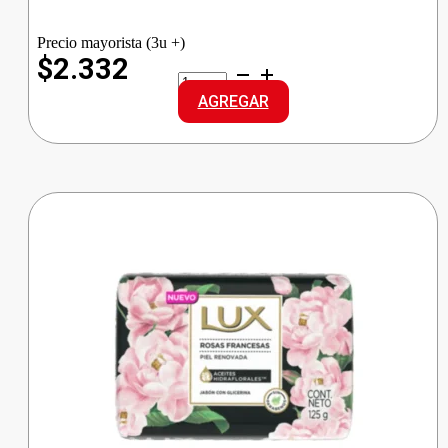
Precio mayorista (3u +)
$2.332
317
KIT
AGREGAR
COLORACION
N*0.11
cantidad