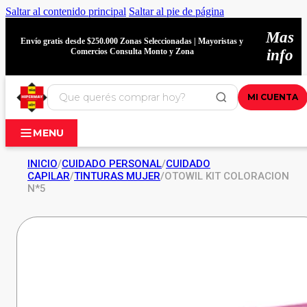
Saltar al contenido principal
Saltar al pie de página
Mas
Envío gratis desde $250.000 Zonas Seleccionadas | Mayoristas y
Comercios Consulta Monto y Zona
info
MI CUENTA
MENU
INICIO
/
CUIDADO PERSONAL
/
CUIDADO
CAPILAR
/
TINTURAS MUJER
/
OTOWIL KIT COLORACION
N*5