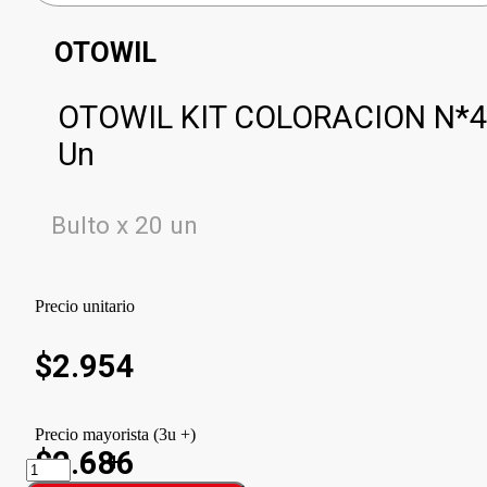
OTOWIL
OTOWIL KIT COLORACION N*4
Un
Bulto x 20 un
Precio unitario
$
2.954
Precio mayorista (3u +)
$2.686
OTOWIL
KIT