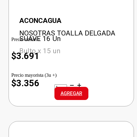
ACONCAGUA
NOSOTRAS TOALLA DELGADA
SUAVE 16 Un
Precio unitario
Bulto x 15 un
$
3.691
Precio mayorista (3u +)
$3.356
NOSOTRAS
TOALLA
AGREGAR
DELGADA
SUAVE
cantidad