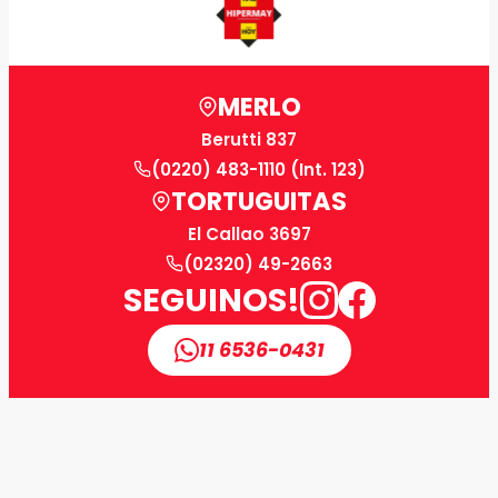
MERLO
Berutti 837
(0220) 483-1110 (Int. 123)
TORTUGUITAS
El Callao 3697
(02320) 49-2663
SEGUINOS!
11 6536-0431