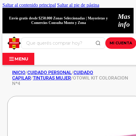
Saltar al contenido principal
Saltar al pie de página
Mas
Envío gratis desde $250.000 Zonas Seleccionadas | Mayoristas y
Comercios Consulta Monto y Zona
info
MI CUENTA
MENU
INICIO
/
CUIDADO PERSONAL
/
CUIDADO
CAPILAR
/
TINTURAS MUJER
/
OTOWIL KIT COLORACION
N*4