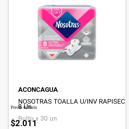
ACONCAGUA
NOSOTRAS TOALLA U/INV RAPISEC
8 Un
Precio unitario
Bulto x 30 un
$
2.011