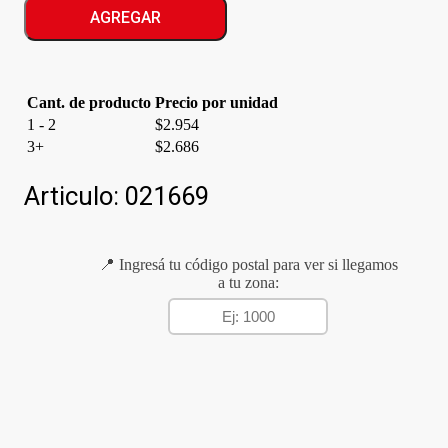
COLORACION
AGREGAR
N*4
cantidad
Cant. de producto
Precio por unidad
1 - 2
$
2.954
3+
$
2.686
Articulo:
021669
📍 Ingresá tu código postal para ver si llegamos
a tu zona: