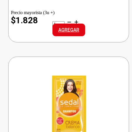
Precio mayorista (3u +)
$1.828
NOSOTRAS
TOALLA
AGREGAR
U/INV
RAPISEC
cantidad