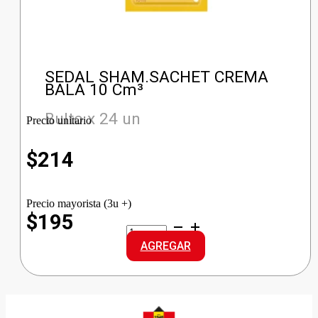
SEDAL SHAM.SACHET CREMA
BALA 10 Cm³
Bulto x 24 un
Precio unitario
$
214
Precio mayorista (3u +)
$195
SEDAL
SHAM.SACHET
AGREGAR
CREMA
BALA
cantidad