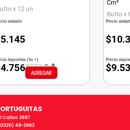
Cm³
ulto x 12 un
Bulto x 
ecio unitario
Precio unitar
$
5.145
$
10.
ecio mayorista (3u +)
Precio mayor
OMBU
$4.756
$9.5
CANA
AGREGAR
29
Grd
cantidad
TORTUGUITAS
El Callao 3697
02320) 49-2663