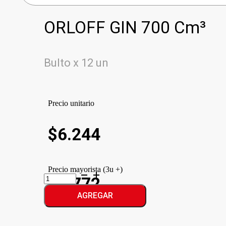
ORLOFF GIN 700 Cm³
Bulto x 12 un
Precio unitario
$
6.244
Precio mayorista (3u +)
ORLOFF
$5.772
GIN
cantidad
AGREGAR