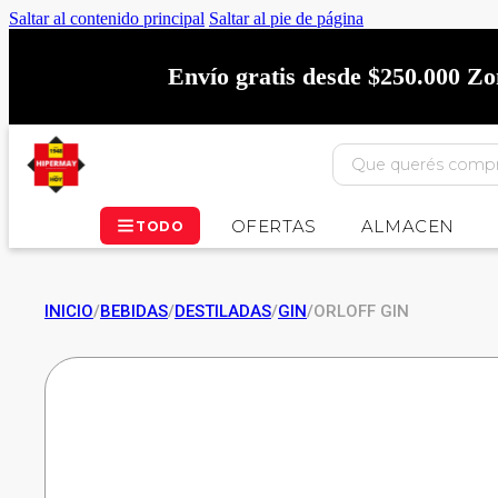
Saltar al contenido principal
Saltar al pie de página
Envío gratis desde $250.000 Z
OFERTAS
ALMACEN
TODO
INICIO
/
BEBIDAS
/
DESTILADAS
/
GIN
/
ORLOFF GIN