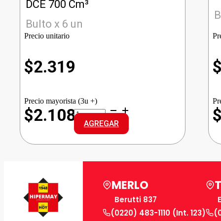
DCE 700 Cm³
B
Bulto x 6 un
Precio unitario
Pr
$
2.319
Precio mayorista (3u +)
Pr
CABARCENO
$2.108
VINO
AGREGAR
BLANCO
DCE
cantidad
MERLO
Berutti 837
(0220) 483-1110 (Int. 123)
(