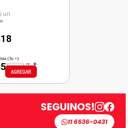
6 un
io
318
ista (3u +)
RESERVA
35
S.JUAN
AGREGAR
CONAC
cantidad
SEGUINOS!
11 6536-0431