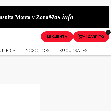
Mas info
onsulta Monto y Zona
0
MI CUENTA
MI CARRITO
UMERIA
NOSOTROS
SUCURSALES