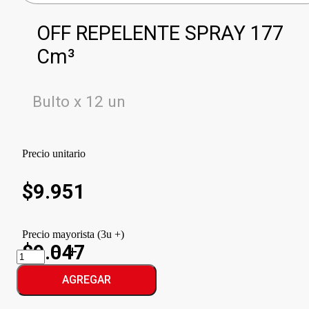
OFF REPELENTE SPRAY 177
Cm³
Bulto x 12 un
Precio unitario
$
9.951
Precio mayorista (3u +)
$9.047
OFF
REPELENTE
SPRAY
AGREGAR
cantidad