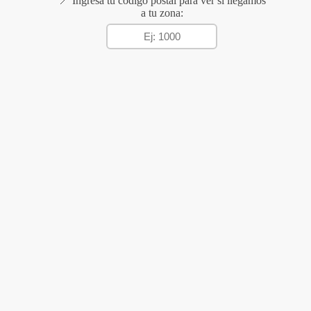
📍 Ingresá tu código postal para ver si llegamos
a tu zona: