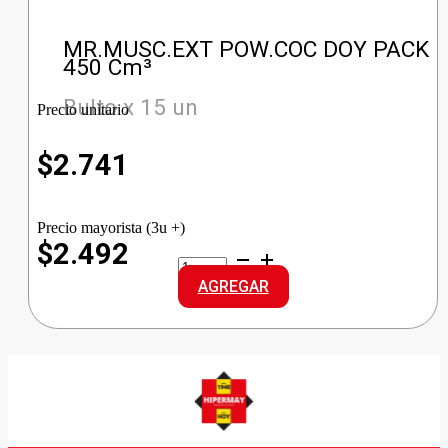
MR.MUSC.EXT POW.COC DOY PACK
450 Cm³
Bulto x 15 un
Precio unitario
$
2.741
Precio mayorista (3u +)
$2.492
MR.MUSC.EXT
POW.COC
AGREGAR
DOY
PACK
cantidad