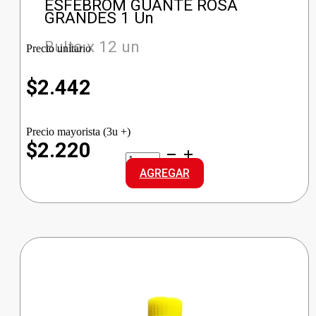
ESFEBROM GUANTE ROSA
GRANDES 1 Un
Bulto x 12 un
Precio unitario
$
2.442
Precio mayorista (3u +)
$2.220
ESFEBROM
GUANTE
AGREGAR
ROSA
GRANDES
cantidad