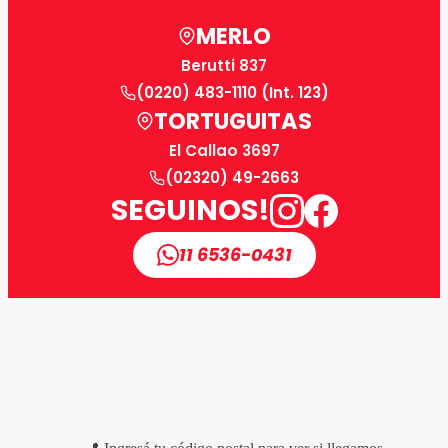
MERLO
Berutti 837
(0220) 483-1110 (Int. 123)
TORTUGUITAS
El Callao 3697
(02320) 49-2663
SEGUINOS!
11 6536-0431