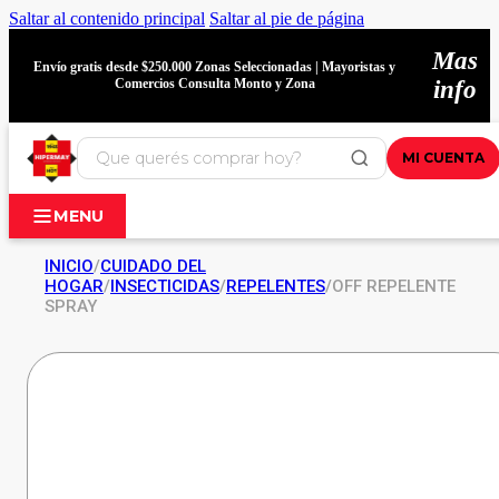
Saltar al contenido principal
Saltar al pie de página
Mas
Envío gratis desde $250.000 Zonas Seleccionadas | Mayoristas y
Comercios Consulta Monto y Zona
info
MI CUENTA
MENU
INICIO
/
CUIDADO DEL
HOGAR
/
INSECTICIDAS
/
REPELENTES
/
OFF REPELENTE
SPRAY