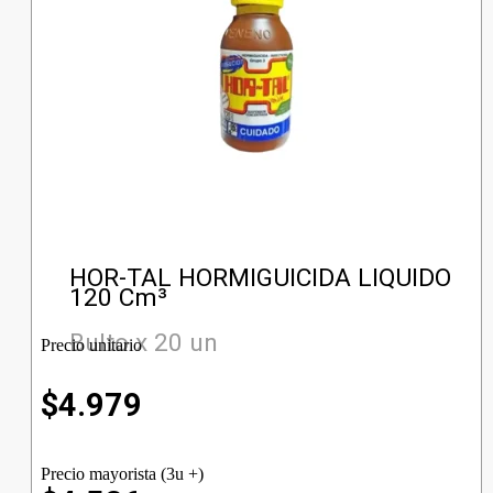
HOR-TAL HORMIGUICIDA LIQUIDO
120 Cm³
Bulto x 20 un
Precio unitario
$
4.979
Precio mayorista (3u +)