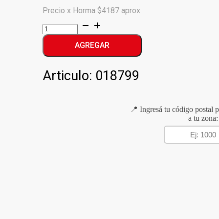
Precio x Horma $4187 aprox
N.PIA
PROVOLETA
MINI
AGREGAR
cantidad
Articulo:
018799
📍 Ingresá tu código postal p
a tu zona: