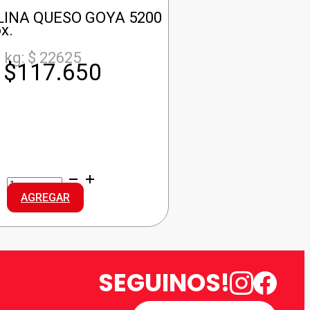
LINA QUESO GOYA 5200
x.
 kg: $ 22625
$
117.650
LA
PAULINA
AGREGAR
QUESO
GOYA
cantidad
SEGUINOS!