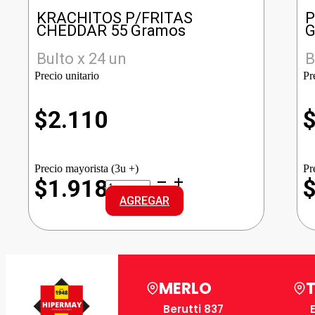
KRACHITOS P/FRITAS
P
CHEDDAR 55 Gramos
G
Bulto x 24 un
B
Precio unitario
Pr
$
2.110
Precio mayorista (3u +)
Pr
KRACHITOS
$1.918
P/FRITAS
AGREGAR
CHEDDAR
cantidad
MERLO
Berutti 837