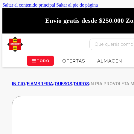
Saltar al contenido principal
Saltar al pie de página
Envío gratis desde $250.000 Z
OFERTAS
ALMACEN
TODO
INICIO
/
FIAMBRERIA
/
QUESOS
/
DUROS
/
N.PIA PROVOLETA M