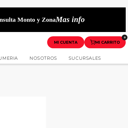
Mas info
onsulta Monto y Zona
0
MI CUENTA
MI CARRITO
UMERIA
NOSOTROS
SUCURSALES