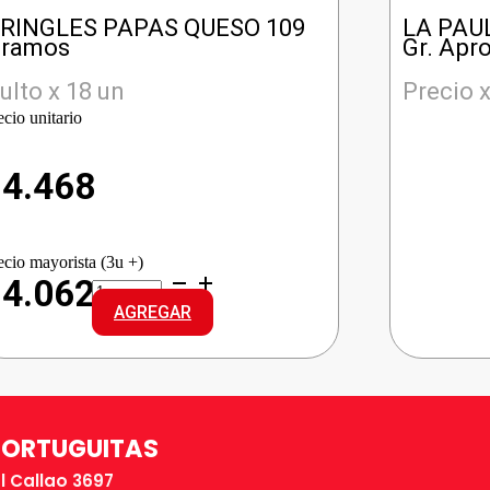
RINGLES PAPAS QUESO 109
LA PAU
ramos
Gr. Apro
ulto x 18 un
Precio x
ecio unitario
$
4.468
ecio mayorista (3u +)
PRINGLES
$4.062
PAPAS
AGREGAR
QUESO
cantidad
TORTUGUITAS
El Callao 3697