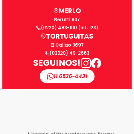
MERLO
Berutti 837
(0220) 483-1110 (Int. 123)
TORTUGUITAS
El Callao 3697
(02320) 49-2663
SEGUINOS!
11 6536-0431