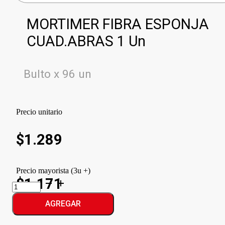
MORTIMER FIBRA ESPONJA
CUAD.ABRAS 1 Un
Bulto x 96 un
Precio unitario
$
1.289
Precio mayorista (3u +)
$1.171
MORTIMER
FIBRA
ESPONJA
AGREGAR
CUAD.ABRAS
cantidad