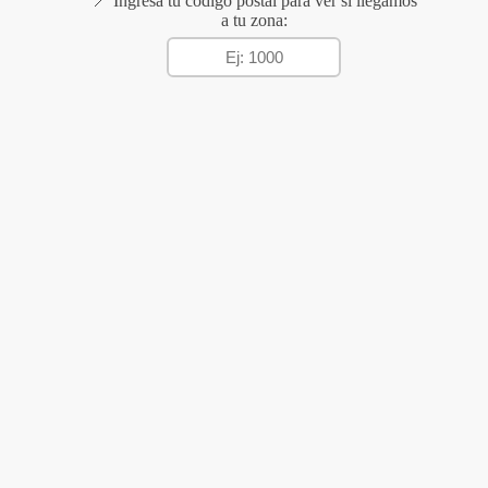
📍 Ingresá tu código postal para ver si llegamos
a tu zona: