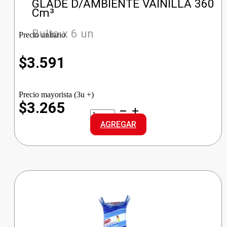
GLADE D/AMBIENTE VAINILLA 360
Cm³
Bulto x 6 un
Precio unitario
$
3.591
Precio mayorista (3u +)
$3.265
GLADE
D/AMBIENTE
AGREGAR
VAINILLA
cantidad