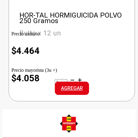
HOR-TAL HORMIGUICIDA POLVO
250 Gramos
Bulto x 12 un
Precio unitario
$
4.464
Precio mayorista (3u +)
$4.058
HOR-
TAL
AGREGAR
HORMIGUICIDA
POLVO
cantidad