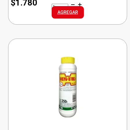
$1.780
RANCHERA
VELAS
AGREGAR
4Und
cantidad