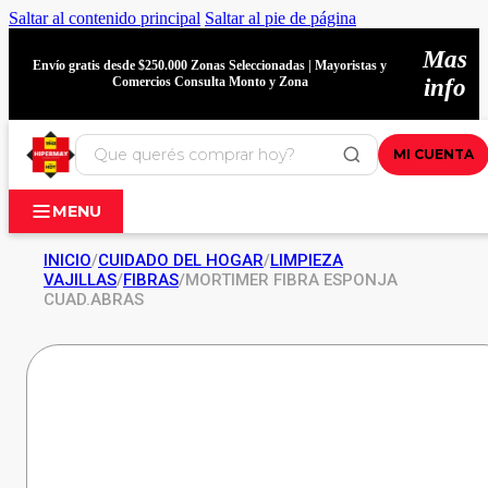
Saltar al contenido principal
Saltar al pie de página
Mas
Envío gratis desde $250.000 Zonas Seleccionadas | Mayoristas y
Comercios Consulta Monto y Zona
info
MI CUENTA
MENU
INICIO
/
CUIDADO DEL HOGAR
/
LIMPIEZA
VAJILLAS
/
FIBRAS
/
MORTIMER FIBRA ESPONJA
CUAD.ABRAS