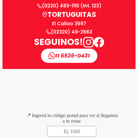
(0220) 483-1110 (Int. 123)
TORTUGUITAS
El Callao 3697
(02320) 49-2663
SEGUINOS!
11 6536-0431
📍 Ingresá tu código postal para ver si llegamos
a tu zona: