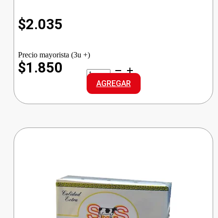
$
2.035
Precio mayorista (3u +)
$1.850
CASTELL
ACEITUNA
AGREGAR
DOY
VERDES
cantidad