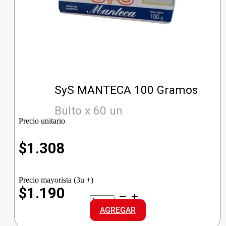
SyS MANTECA 100 Gramos
Bulto x 60 un
Precio unitario
$
1.308
Precio mayorista (3u +)
$1.190
SyS
MANTECA
AGREGAR
cantidad