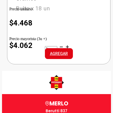
Bulto x 18 un
Precio unitario
$
4.468
Precio mayorista (3u +)
$4.062
PRINGLES
PAPAS
AGREGAR
QUESO
cantidad
MERLO
Berutti 837