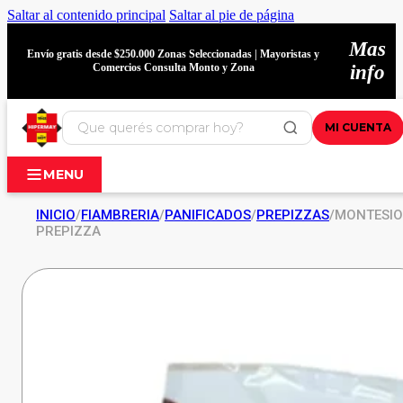
Saltar al contenido principal
Saltar al pie de página
Mas
Envío gratis desde $250.000 Zonas Seleccionadas | Mayoristas y
Comercios Consulta Monto y Zona
info
MI CUENTA
MENU
INICIO
/
FIAMBRERIA
/
PANIFICADOS
/
PREPIZZAS
/
MONTESI
PREPIZZA