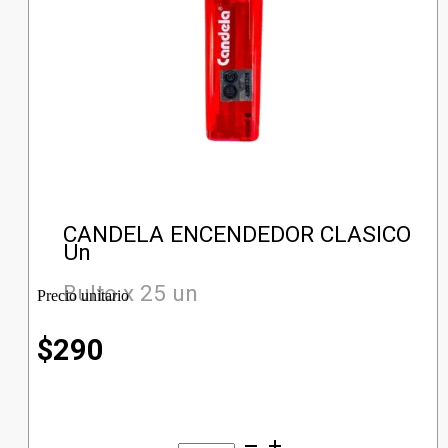
CANDELA ENCENDEDOR CLASICO
Un
Bulto x 25 un
Precio unitario
$
290
CANDELA