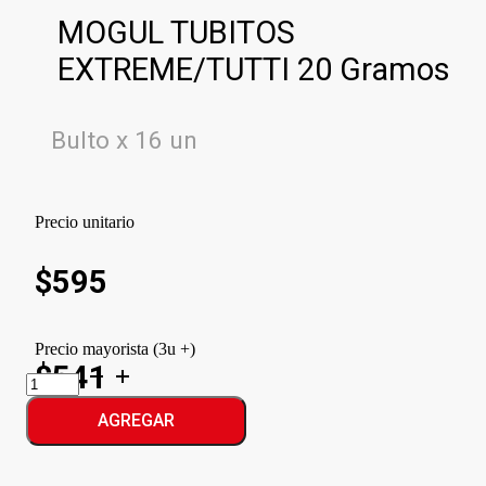
MOGUL TUBITOS
EXTREME/TUTTI 20 Gramos
Bulto x 16 un
Precio unitario
$
595
Precio mayorista (3u +)
$541
MOGUL
TUBITOS
EXTREME/TUTTI
AGREGAR
cantidad