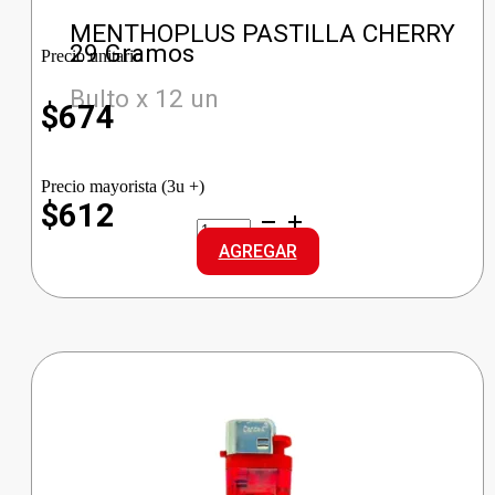
MENTHOPLUS PASTILLA CHERRY
29 Gramos
Precio unitario
Bulto x 12 un
$
674
Precio mayorista (3u +)
$612
MENTHOPLUS
PASTILLA
AGREGAR
CHERRY
cantidad