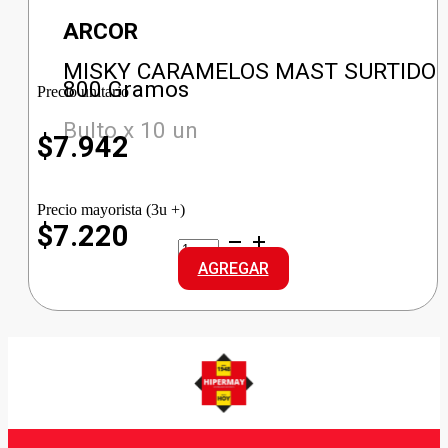
ARCOR
MISKY CARAMELOS MAST SURTIDO
800 Gramos
Precio unitario
Bulto x 10 un
$
7.942
Precio mayorista (3u +)
$7.220
MISKY
CARAMELOS
AGREGAR
MAST
SURTIDO
cantidad