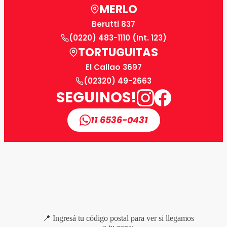
MERLO
Berutti 837
(0220) 483-1110 (Int. 123)
TORTUGUITAS
El Callao 3697
(02320) 49-2663
SEGUINOS!
11 6536-0431
📍 Ingresá tu código postal para ver si llegamos