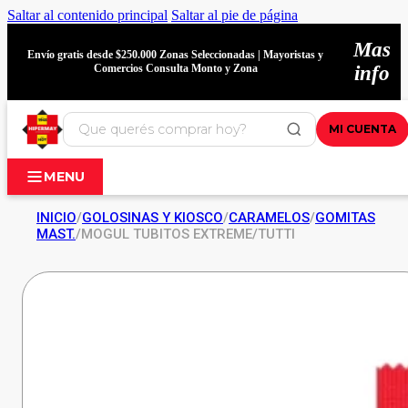
Saltar al contenido principal
Saltar al pie de página
Mas
Envío gratis desde $250.000 Zonas Seleccionadas | Mayoristas y
Comercios Consulta Monto y Zona
info
MI CUENTA
MENU
INICIO
/
GOLOSINAS Y KIOSCO
/
CARAMELOS
/
GOMITAS
MAST.
/
MOGUL TUBITOS EXTREME/TUTTI