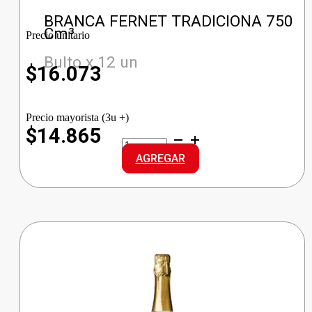
BRANCA FERNET TRADICIONA 750
Cm³
Precio unitario
Bulto x 12 un
$
16.073
Precio mayorista (3u +)
$14.865
BRANCA
FERNET
AGREGAR
TRADICIONA
cantidad