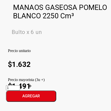
MANAOS GASEOSA POMELO
BLANCO 2250 Cm³
Bulto x 6 un
Precio unitario
$
1.632
Precio mayorista (3u +)
$1.491
MANAOS
GASEOSA
POMELO
AGREGAR
BLANCO
cantidad