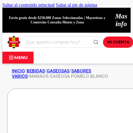
Saltar al contenido principal
Saltar al pie de página
Mas
Envío gratis desde $250.000 Zonas Seleccionadas | Mayoristas y
Comercios Consulta Monto y Zona
info
MI CUENTA
MENU
INICIO
/
BEBIDAS
/
GASEOSAS
/
SABORES
VARIOS
/
MANAOS GASEOSA POMELO BLANCO