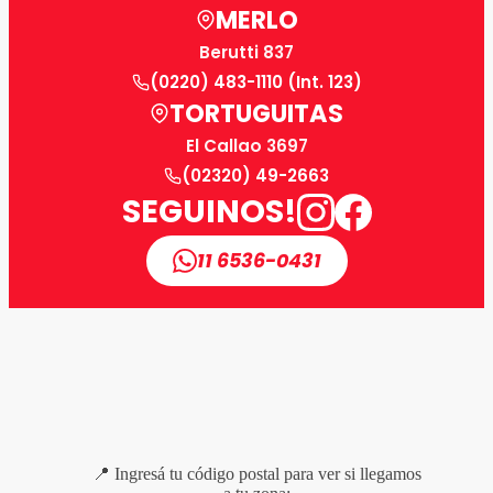
MERLO
Berutti 837
(0220) 483-1110 (Int. 123)
TORTUGUITAS
El Callao 3697
(02320) 49-2663
SEGUINOS!
11 6536-0431
📍 Ingresá tu código postal para ver si llegamos