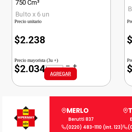
750 Cm³
B
Bulto x 6 un
Precio unitario
Pr
$
2.238
Precio mayorista (3u +)
Pr
CABARCENO
$2.034
VINO
AGREGAR
TINTO
DCE
cantidad
MERLO
Berutti 837
(0220) 483-1110 (Int. 123)
(