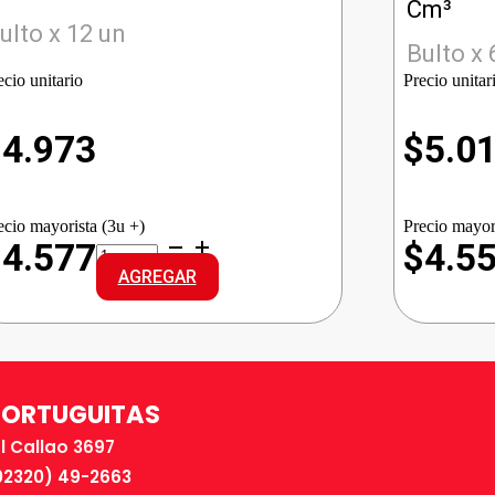
Cm³
ulto x 12 un
Bulto x 
ecio unitario
Precio unitar
$
4.973
$
5.0
ecio mayorista (3u +)
Precio mayor
OMBU
$4.577
$4.5
CANA
AGREGAR
DURAZNO
cantidad
TORTUGUITAS
El Callao 3697
02320) 49-2663