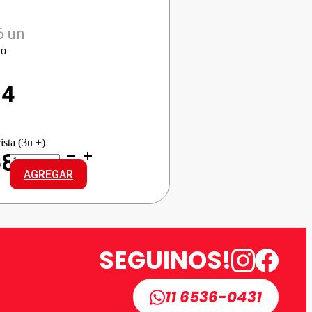
6 un
io
14
ista (3u +)
F.ALVEAR
58
CHAMP.
AGREGAR
DULCE
cantidad
SEGUINOS!
11 6536-0431