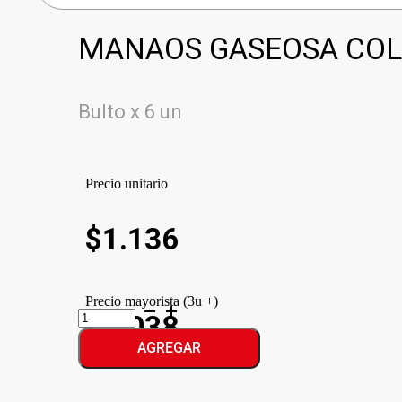
MANAOS GASEOSA COL
Bulto x 6 un
Precio unitario
$
1.136
Precio mayorista (3u +)
MANAOS
$1.038
GASEOSA
COLA
AGREGAR
cantidad