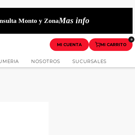
Mas info
onsulta Monto y Zona
0
MI CUENTA
MI CARRITO
UMERIA
NOSOTROS
SUCURSALES