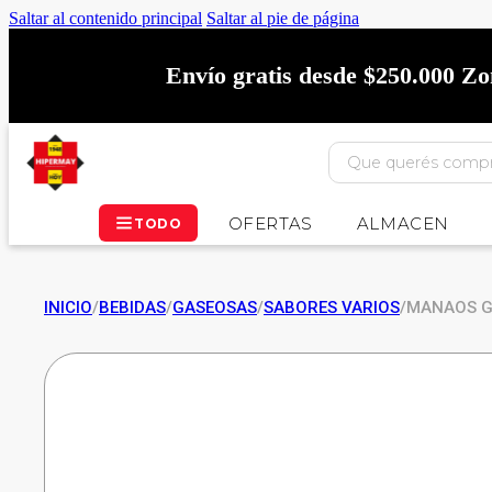
Saltar al contenido principal
Saltar al pie de página
Envío gratis desde $250.000 Z
OFERTAS
ALMACEN
TODO
INICIO
/
BEBIDAS
/
GASEOSAS
/
SABORES VARIOS
/
MANAOS G