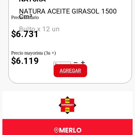
NATURA ACEITE GIRASOL 1500
Cm³
Precio unitario
Bulto x 12 un
$
6.731
Precio mayorista (3u +)
$6.119
NATURA
ACEITE
AGREGAR
GIRASOL
cantidad
MERLO