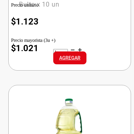
Bulto x 10 un
Precio unitario
$
1.123
Precio mayorista (3u +)
$1.021
GALLO
ARROZ
AGREGAR
INTEGRAL
cantidad