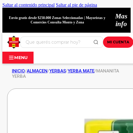
Saltar al contenido principal
Saltar al pie de página
Mas
Envío gratis desde $250.000 Zonas Seleccionadas | Mayoristas y
Comercios Consulta Monto y Zona
info
MI CUENTA
MENU
INICIO
/
ALMACEN
/
YERBAS
/
YERBA MATE
/
MANANITA
YERBA