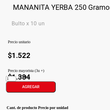
MANANITA YERBA 250 Gramo
Bulto x 10 un
Precio unitario
$
1.522
Precio mayorista (3u +)
$1.384
MANANITA
YERBA
cantidad
AGREGAR
Cant. de producto
Precio por unidad