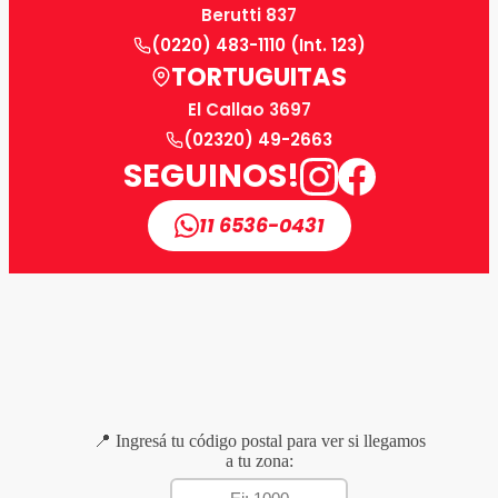
Berutti 837
(0220) 483-1110 (Int. 123)
TORTUGUITAS
El Callao 3697
(02320) 49-2663
SEGUINOS!
11 6536-0431
📍 Ingresá tu código postal para ver si llegamos
a tu zona: