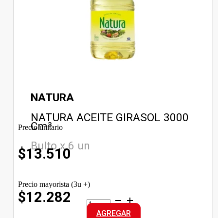
NATURA
NATURA ACEITE GIRASOL 3000
Cm³
Precio unitario
Bulto x 6 un
$
13.510
Precio mayorista (3u +)
$12.282
NATURA
ACEITE
AGREGAR
GIRASOL