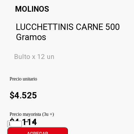
MOLINOS
LUCCHETTINIS CARNE 500
Gramos
Bulto x 12 un
Precio unitario
$
4.525
Precio mayorista (3u +)
$4.114
LUCCHETTINIS
CARNE
cantidad
AGREGAR