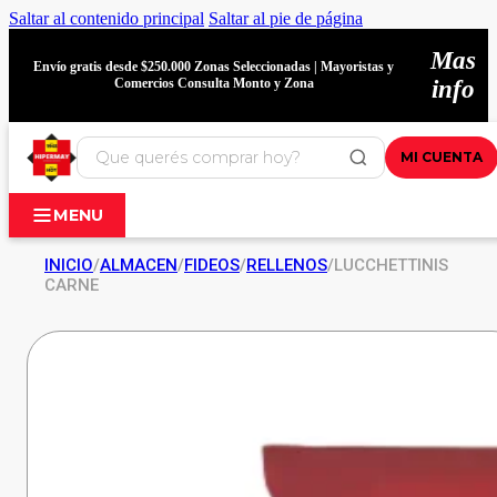
Saltar al contenido principal
Saltar al pie de página
Mas
Envío gratis desde $250.000 Zonas Seleccionadas | Mayoristas y
Comercios Consulta Monto y Zona
info
MI CUENTA
MENU
INICIO
/
ALMACEN
/
FIDEOS
/
RELLENOS
/
LUCCHETTINIS
CARNE