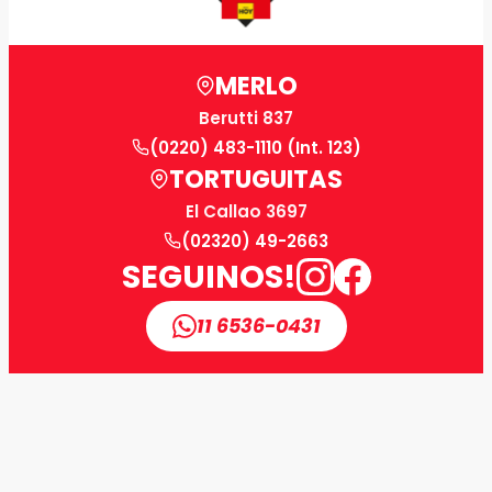
MERLO
Berutti 837
(0220) 483-1110 (Int. 123)
TORTUGUITAS
El Callao 3697
(02320) 49-2663
SEGUINOS!
11 6536-0431