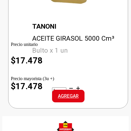
TANONI
ACEITE GIRASOL 5000 Cm³
Precio unitario
Bulto x 1 un
$
17.478
Precio mayorista (3u +)
$17.478
ACEITE
GIRASOL
AGREGAR
cantidad