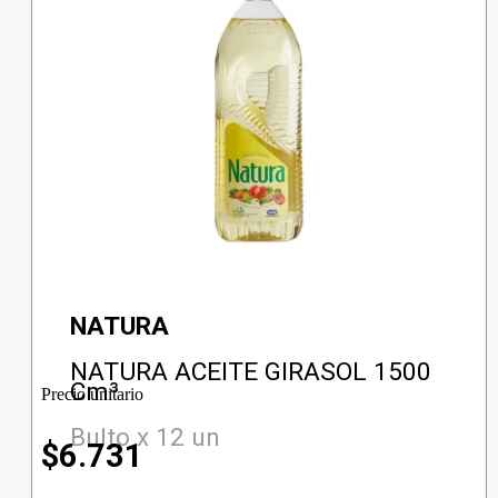
NATURA
NATURA ACEITE GIRASOL 1500
Cm³
Precio unitario
Bulto x 12 un
$
6.731