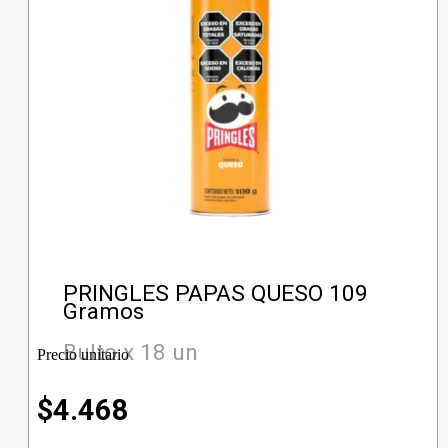
PRINGLES PAPAS QUESO 109
Gramos
Bulto x 18 un
Precio unitario
$
4.468