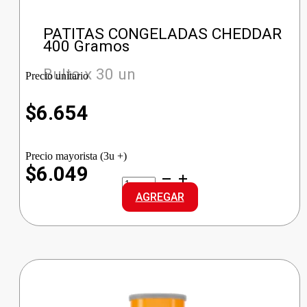
PATITAS CONGELADAS CHEDDAR
400 Gramos
Bulto x 30 un
Precio unitario
$
6.654
Precio mayorista (3u +)
$6.049
PATITAS
CONGELADAS
AGREGAR
CHEDDAR
cantidad