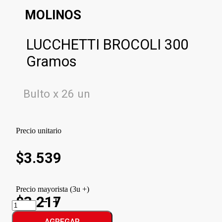
MOLINOS
LUCCHETTI BROCOLI 300
Gramos
Bulto x 26 un
Precio unitario
$
3.539
Precio mayorista (3u +)
$3.217
LUCCHETTI
BROCOLI
cantidad
AGREGAR