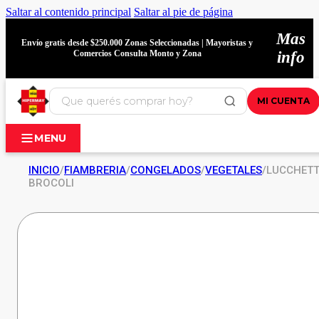
Saltar al contenido principal
Saltar al pie de página
Mas
Envío gratis desde $250.000 Zonas Seleccionadas | Mayoristas y
Comercios Consulta Monto y Zona
info
MI CUENTA
MENU
INICIO
/
FIAMBRERIA
/
CONGELADOS
/
VEGETALES
/
LUCCHETT
BROCOLI