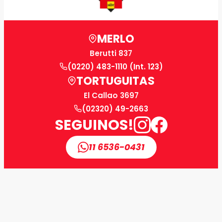
MERLO
Berutti 837
(0220) 483-1110 (Int. 123)
TORTUGUITAS
El Callao 3697
(02320) 49-2663
SEGUINOS!
11 6536-0431