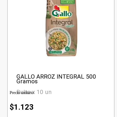
GALLO ARROZ INTEGRAL 500
Gramos
Bulto x 10 un
Precio unitario
$
1.123