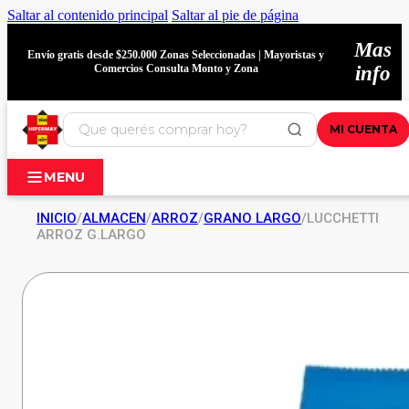
Saltar al contenido principal
Saltar al pie de página
Mas
Envío gratis desde $250.000 Zonas Seleccionadas | Mayoristas y
Comercios Consulta Monto y Zona
info
MI CUENTA
MENU
INICIO
/
ALMACEN
/
ARROZ
/
GRANO LARGO
/
LUCCHETTI
ARROZ G.LARGO