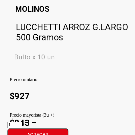
MOLINOS
LUCCHETTI ARROZ G.LARGO
500 Gramos
Bulto x 10 un
Precio unitario
$
927
Precio mayorista (3u +)
$843
LUCCHETTI
ARROZ
G.LARGO
AGREGAR