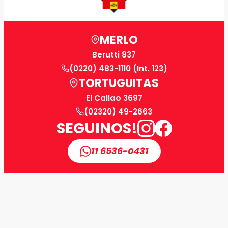
MERLO
Berutti 837
(0220) 483-1110 (Int. 123)
TORTUGUITAS
El Callao 3697
(02320) 49-2663
SEGUINOS!
11 6536-0431